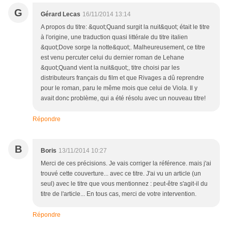
G
Gérard Lecas
16/11/2014 13:14
A propos du titre: &quot;Quand surgit la nuit&quot; était le titre
à l'origine, une traduction quasi littérale du titre italien
&quot;Dove sorge la notte&quot;. Malheureusement, ce titre
est venu percuter celui du dernier roman de Lehane
&quot;Quand vient la nuit&quot;, titre choisi par les
distributeurs français du film et que Rivages a dû reprendre
pour le roman, paru le même mois que celui de Viola. Il y
avait donc problème, qui a été résolu avec un nouveau titre!
Répondre
B
Boris
13/11/2014 10:27
Merci de ces précisions. Je vais corriger la référence. mais j'ai
trouvé cette couverture... avec ce titre. J'ai vu un article (un
seul) avec le titre que vous mentionnez : peut-être s'agit-il du
titre de l'article... En tous cas, merci de votre intervention.
Répondre