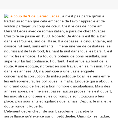
Ça n'est pas parce qu'on a
traduit un roman que cela empêche de l'avoir apprécié et de
vouloir partager un coup de cœur. C'est le cas de notre ami
Gérard Lecas avec ce roman italien, à paraître chez Rivages.
L’histoire se passe en 1999. Roberto De Angelis est flic à Bari,
dans les Pouilles, sud de l’Italie. Il a dépassé la cinquantaine, est
divorcé, vit seul, sans enfants. Il mène une vie de célibataire, se
nourrissant de fast-food, traînant la nuit dans tous les bars. C’est
un flic très efficace, il a toujours obtenu de bons résultats, son
supérieur lui fait confiance. Pourtant, il est arrivé au bout de la
route. A une époque, il croyait en son travail, en sa mission. Puis,
dans les années 90, il a participé à une vaste enquête
concernant la corruption du milieu politique local, les liens entre
les entrepreneurs, les politiques, la mafia. Enquête qui a abouti à
un grand coup de filet et à bon nombre d’inculpations. Mais des
années après, rien ne s’est passé, aucun procès ne s’est ouvert,
les magistrats ont peur et les corrompus sont toujours à leur
place, plus souriants et rigolards que jamais. Depuis, le mal et le
doute rongent Roberto.
L’élément déclencheur de son basculement va être la
surveillance qu’il exerce sur un petit dealer, Giacinto Trentadue,