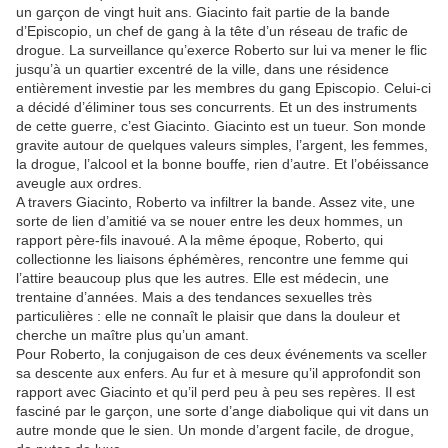
un garçon de vingt huit ans. Giacinto fait partie de la bande
d’Episcopio, un chef de gang à la tête d’un réseau de trafic de
drogue. La surveillance qu’exerce Roberto sur lui va mener le flic
jusqu’à un quartier excentré de la ville, dans une résidence
entièrement investie par les membres du gang Episcopio. Celui-ci
a décidé d’éliminer tous ses concurrents. Et un des instruments
de cette guerre, c’est Giacinto. Giacinto est un tueur. Son monde
gravite autour de quelques valeurs simples, l’argent, les femmes,
la drogue, l’alcool et la bonne bouffe, rien d’autre. Et l’obéissance
aveugle aux ordres.
A travers Giacinto, Roberto va infiltrer la bande. Assez vite, une
sorte de lien d’amitié va se nouer entre les deux hommes, un
rapport père-fils inavoué. A la même époque, Roberto, qui
collectionne les liaisons éphémères, rencontre une femme qui
l’attire beaucoup plus que les autres. Elle est médecin, une
trentaine d’années. Mais a des tendances sexuelles très
particulières : elle ne connaît le plaisir que dans la douleur et
cherche un maître plus qu’un amant.
Pour Roberto, la conjugaison de ces deux événements va sceller
sa descente aux enfers. Au fur et à mesure qu’il approfondit son
rapport avec Giacinto et qu’il perd peu à peu ses repères. Il est
fasciné par le garçon, une sorte d’ange diabolique qui vit dans un
autre monde que le sien. Un monde d’argent facile, de drogue,