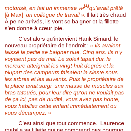
[1]
motorisé, en fait un immense
qu’avait prêté
VR
[à Max]
un collègue de travail »
.
Il fait très chaud
À peine arrivés, ils vont se baigner et la fillette
s’en donne à cœur joie.
C’est alors qu’intervient Hank Simard, le
nouveau propriétaire de l’endroit :
« Ils avaient
laissé la petite se baigner nue. Cinq ans. Ils n'y
voyaient pas de mal. Le soleil tapait dur, le
mercure atteignait les vingt-huit degrés et la
plupart des campeurs faisaient la sieste sous
les arbres et les auvents. Puis le propriétaire de
la place avait surgi, une masse de muscles aux
bras tatoués, pour leur dire qu'on ne voulait pas
de ça ici, pas de nudité, vous avez pas honte,
vous habillez cette enfant immédiatement ou
vous décampez. »
C’est ainsi que tout commence. Laurence
rhabille sa fillette qui ne comprend pas pourquoi.