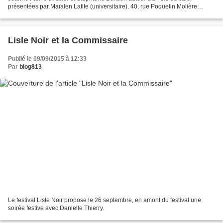
présentées par Maïalen Lafite (universitaire). 40, rue Poquelin Molière
Bordeaux 05 56 90 01 93 À L'OCCASION DU FESTIVAL...
Lisle Noir et la Commissaire
Publié le 09/09/2015 à 12:33
Par
blog813
Le festival Lisle Noir propose le 26 septembre, en amont du festival une
soirée festive avec Danielle Thierry.