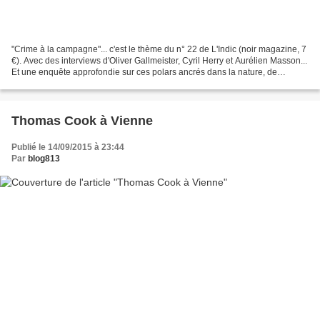
"Crime à la campagne"... c'est le thème du n° 22 de L'Indic (noir magazine, 7
€). Avec des interviews d'Oliver Gallmeister, Cyril Herry et Aurélien Masson...
Et une enquête approfondie sur ces polars ancrés dans la nature, de
Charles Williams à Pascal...
Thomas Cook à Vienne
Publié le 14/09/2015 à 23:44
Par
blog813