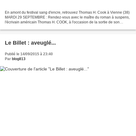
En amont du festival sang d'encre, retrouvez Thomas H. Cook à Vienne (38)
MARDI 29 SEPTEMBRE : Rendez-vous avec le maître du roman à suspens,
l'écrivain américain Thomas H. COOK, à l'occasion de la sortie de son
nouveau polar absolument machiavélique,...
Le Billet : aveuglé...
Publié le 14/09/2015 à 23:40
Par
blog813