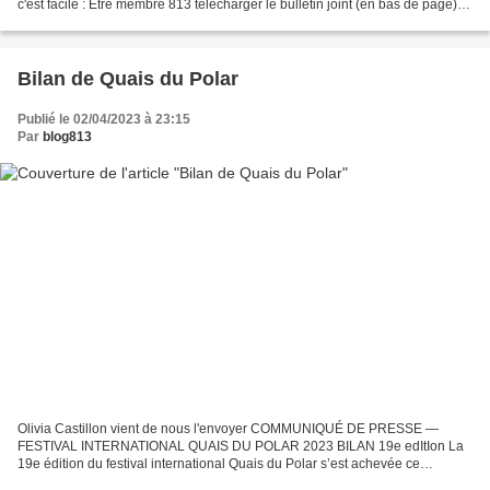
c'est facile : Être membre 813 télécharger le bulletin joint (en bas de page)
Avoir lu au moins...
Bilan de Quais du Polar
Publié le 02/04/2023 à 23:15
Par
blog813
Olivia Castillon vient de nous l'envoyer COMMUNIQUÉ DE PRESSE —
FESTIVAL INTERNATIONAL QUAIS DU POLAR 2023 BILAN 19e edItIon La
19e édition du festival international Quais du Polar s’est achevée ce
dimanche 2 avril dans la bonne humeur, la ferveur et...