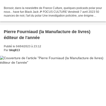
Bonsoir, dans la newslettre de France Culture, quelques podcasts polar pour
nous... have fun Black Jack 🔎 FOCUS CULTURE Vendredi 7 avril 2023 50
nuances de noir, l'art du polar Une investigation policière, une énigme
macabre, une écriture nerveuse......
Pierre Fourniaud (la Manufacture de livres)
éditeur de l'année
Publié le 04/04/2023 à 23:12
Par
blog813