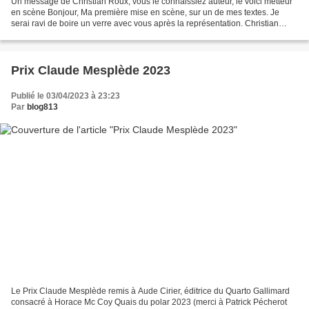
Un message de Christian Roux, vous le connaissiez auteur, le voici metteur
en scène Bonjour, Ma première mise en scène, sur un de mes textes. Je
serai ravi de boire un verre avec vous après la représentation. Christian
Roux LA GRÈVE DES MÈRES Un moment...
Prix Claude Mesplède 2023
Publié le 03/04/2023 à 23:23
Par
blog813
Le Prix Claude Mesplède remis à Aude Cirier, éditrice du Quarto Gallimard
consacré à Horace Mc Coy Quais du polar 2023 (merci à Patrick Pécherot