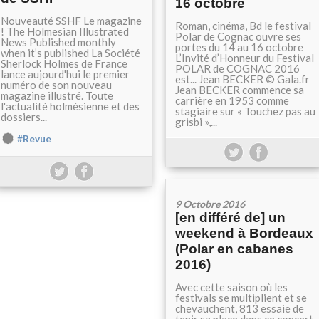
16 octobre
Nouveauté SSHF Le magazine
Roman, cinéma, Bd le festival
! The Holmesian Illustrated
Polar de Cognac ouvre ses
News Published monthly
portes du 14 au 16 octobre
when it’s published La Société
L’Invité d’Honneur du Festival
Sherlock Holmes de France
POLAR de COGNAC 2016
lance aujourd'hui le premier
est... Jean BECKER © Gala.fr
numéro de son nouveau
Jean BECKER commence sa
magazine illustré. Toute
carrière en 1953 comme
l'actualité holmésienne et des
stagiaire sur « Touchez pas au
dossiers...
grisbi »,...
#Revue
9 Octobre 2016
[en différé de] un
weekend à Bordeaux
(Polar en cabanes
2016)
Avec cette saison où les
festivals se multiplient et se
chevauchent, 813 essaie de