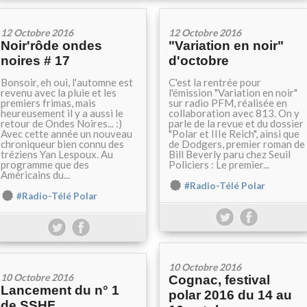
12 Octobre 2016
12 Octobre 2016
Noir'rôde ondes
"Variation en noir"
noires # 17
d'octobre
Bonsoir, eh oui, l'automne est
C'est la rentrée pour
revenu avec la pluie et les
l'émission "Variation en noir"
premiers frimas, mais
sur radio PFM, réalisée en
heureusement il y a aussi le
collaboration avec 813. On y
retour de Ondes Noires... :)
parle de la revue et du dossier
Avec cette année un nouveau
"Polar et IIIe Reich", ainsi que
chroniqueur bien connu des
de Dodgers, premier roman de
tréziens Yan Lespoux. Au
Bill Beverly paru chez Seuil
programme que des
Policiers : Le premier...
Américains du...
#Radio-Télé Polar
#Radio-Télé Polar
10 Octobre 2016
10 Octobre 2016
Cognac, festival
Lancement du n° 1
polar 2016 du 14 au
de SSHF