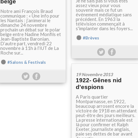
Je ne sais pas si vous êtes
belge
assez vieux pour vous
souvenir mais ce fut un
Notre ami François Braud
événement médiatique sans
communique : « Une info pour
précédent. En 1963 la
les Nantais : j’animerai le
télévision commençait à
dimanche 24 novembre
s'implanter dans les foyers...
prochain un débat sur le polar
belge entre Nadine Monfils et
#Brèves
Jean-Baptiste Baronian.
D’autre part, vendredi 22
novembre à 11h à l’IUT de La
Roche sur...
#Salons & Festivals
19 Novembre 2013
1922- Gênes nid
d'espions
A Paris quartier
Montparnasse, en 1922,
beaucoup arrosent encore la
victoire de 1918 en attendant
peut-être des jours meilleurs.
La presse internationale est
là pour confirmer et Ralph
Exeter, journaliste anglais,
paie ses dettes de bar avant