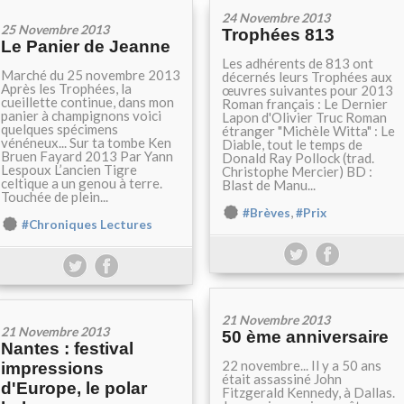
24 Novembre 2013
25 Novembre 2013
Trophées 813
Le Panier de Jeanne
Les adhérents de 813 ont
Marché du 25 novembre 2013
décernés leurs Trophées aux
Après les Trophées, la
œuvres suivantes pour 2013
cueillette continue, dans mon
Roman français : Le Dernier
panier à champignons voici
Lapon d'Olivier Truc Roman
quelques spécimens
étranger "Michèle Witta" : Le
vénéneux... Sur ta tombe Ken
Diable, tout le temps de
Bruen Fayard 2013 Par Yann
Donald Ray Pollock (trad.
Lespoux L’ancien Tigre
Christophe Mercier) BD :
celtique a un genou à terre.
Blast de Manu...
Touchée de plein...
,
#Brèves
#Prix
#Chroniques Lectures
21 Novembre 2013
21 Novembre 2013
50 ème anniversaire
Nantes : festival
22 novembre... Il y a 50 ans
impressions
était assassiné John
d'Europe, le polar
Fitzgerald Kennedy, à Dallas.