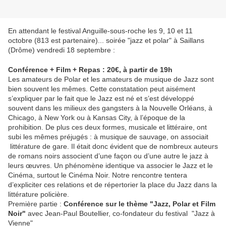
En attendant le festival Anguille-sous-roche les 9, 10 et 11
octobre (813 est partenaire)... soirée "jazz et polar" à Saillans
(Drôme) vendredi 18 septembre :
Conférence + Film + Repas : 20€, à partir de 19h
Les amateurs de Polar et les amateurs de musique de Jazz sont
bien souvent les mêmes. Cette constatation peut aisément
s’expliquer par le fait que le Jazz est né et s’est développé
souvent dans les milieux des gangsters à la Nouvelle Orléans, à
Chicago, à New York ou à Kansas City, à l’époque de la
prohibition. De plus ces deux formes, musicale et littéraire, ont
subi les mêmes préjugés : à musique de sauvage, on associait
littérature de gare. Il était donc évident que de nombreux auteurs
de romans noirs associent d’une façon ou d’une autre le jazz à
leurs œuvres. Un phénomène identique va associer le Jazz et le
Cinéma, surtout le Cinéma Noir. Notre rencontre tentera
d’expliciter ces relations et de répertorier la place du Jazz dans la
littérature policière.
Première partie :
Conférence sur le thème "Jazz, Polar et Film
Noir"
avec Jean-Paul Boutellier, co-fondateur du festival "Jazz à
Vienne"