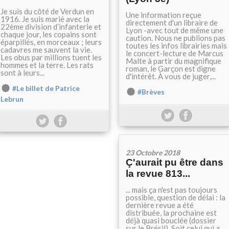
Je suis du côté de Verdun en
Une information reçue
1916. Je suis marié avec la
directement d'un libraire de
22ème division d’infanterie et
Lyon -avec tout de même une
chaque jour, les copains sont
caution. Nous ne publions pas
éparpillés, en morceaux ; leurs
toutes les infos librairies mais
cadavres me sauvent la vie.
le concert-lecture de Marcus
Les obus par millions tuent les
Malte à partir du magnifique
hommes et la terre. Les rats
roman, le Garçon est digne
sont à leurs...
d'intérêt. À vous de juger,...
#Le billet de Patrice
#Brèves
Lebrun
23 Octobre 2018
Ç'aurait pu être dans
la revue 813...
... mais ça n'est pas toujours
possible, question de délai : la
dernière revue a été
distribuée, la prochaine est
déjà quasi bouclée (dossier
sur le Brésil). Soit celui qui a