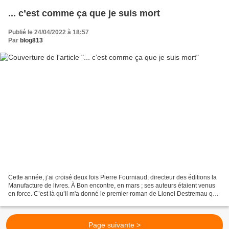
... c’est comme ça que je suis mort
Publié le 24/04/2022 à 18:57
Par
blog813
Cette année, j’ai croisé deux fois Pierre Fourniaud, directeur des éditions la
Manufacture de livres. À Bon encontre, en mars ; ses auteurs étaient venus
en force. C’est là qu’il m'a donné le premier roman de Lionel Destremau qui
devait paraître quelques...
Page suivante >