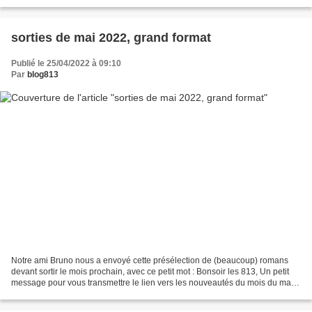
attendu au cinéma Eckmühl. La réalisatrice...
sorties de mai 2022, grand format
Publié le 25/04/2022 à 09:10
Par
blog813
Notre ami Bruno nous a envoyé cette présélection de (beaucoup) romans
devant sortir le mois prochain, avec ce petit mot : Bonsoir les 813, Un petit
message pour vous transmettre le lien vers les nouveautés du mois du mai.
Un mois particulièrement riche...