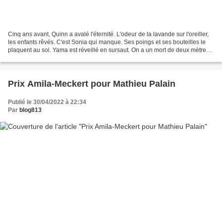
Cinq ans avant, Quinn a avalé l'éternité. L'odeur de la lavande sur l'oreiller,
les enfants rêvés. C'est Sonia qui manque. Ses poings et ses bouteilles le
plaquent au sol. Yama est réveillé en sursaut. On a un mort de deux mètres
zéro cinq, il est basketteur...
Prix Amila-Meckert pour Mathieu Palain
Publié le 30/04/2022 à 22:34
Par
blog813