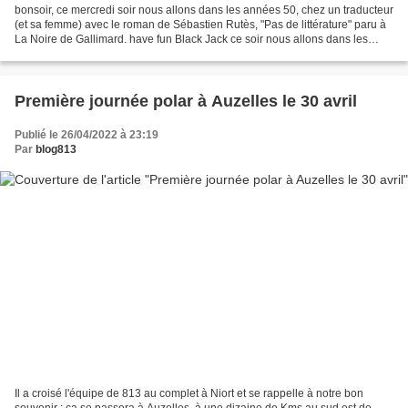
bonsoir, ce mercredi soir nous allons dans les années 50, chez un traducteur
(et sa femme) avec le roman de Sébastien Rutès, "Pas de littérature" paru à
La Noire de Gallimard. have fun Black Jack ce soir nous allons dans les
années 50, chez un traducteur...
Première journée polar à Auzelles le 30 avril
Publié le 26/04/2022 à 23:19
Par
blog813
Il a croisé l'équipe de 813 au complet à Niort et se rappelle à notre bon
souvenir ; ça se passera à Auzelles, à une dizaine de Kms au sud est de