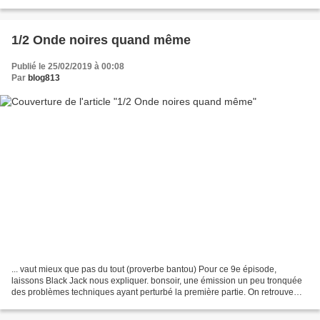
table ronde sur la criminalité dans...
1/2 Onde noires quand même
Publié le 25/02/2019 à 00:08
Par
blog813
... vaut mieux que pas du tout (proverbe bantou) Pour ce 9e épisode,
laissons Black Jack nous expliquer. bonsoir, une émission un peu tronquée
des problèmes techniques ayant perturbé la première partie. On retrouve
Jean-Hugues Oppel (et sa bande de Labrador)...