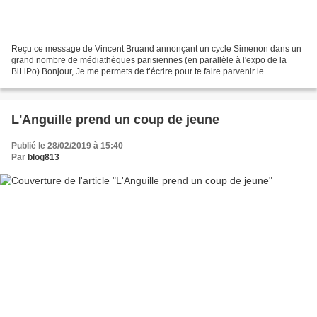
Reçu ce message de Vincent Bruand annonçant un cycle Simenon dans un
grand nombre de médiathèques parisiennes (en parallèle à l'expo de la
BiLiPo) Bonjour, Je me permets de t’écrire pour te faire parvenir le
communiqué de Presse de Bibliocité (en PJ)...
L'Anguille prend un coup de jeune
Publié le 28/02/2019 à 15:40
Par
blog813