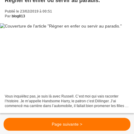
Régner en enfer ou servir au paradis.
Publié le 23/02/2019 à 00:51
Par
blog813
Vous inquiétez pas, je suis là avec Russell. C’est moi qui vais raconter
l’histoire. Je m’appelle Handsome Harry, le patron c’est Dillinger. J’ai
commencé ma carrière dans l’automobile, il fallait bien promener les filles et
pour être un américain normal,...
Page suivante >