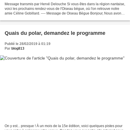
Message transmis par Hervé Delouche Si vous êtes dans la région nantaise,
voici les prochains rendez-vous de l'Oiseau bègue, où l'on retrouve notre
amie Céline Gobillard. ---- Message de Oiseau Bègue Bonjour, Nous avons
le plaisir de vous inviter au 2e...
Quais du polar, demandez le programme
Publié le 28/02/2019 à 01:19
Par
blog813
On y est... presque ! À un mois de la 15e édition, voici quelques pistes pour