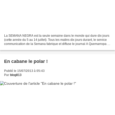
La SEMANA NEGRA est la seule semaine dans le monde qui dure dix jours
(cette année du 5 au 14 juillet). Tous les matins dix jours durant, le service
communication de la Semana fabrique et diffuse le journal A Quemarropa (A
bout portant), quotidien qui...
En cabane le polar !
Publié le 15/07/2013 à 05:43
Par
blog813