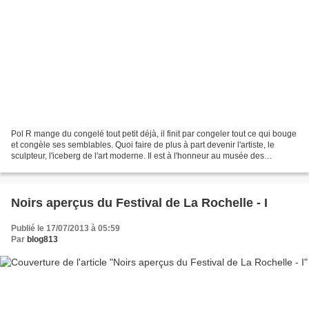
Pol R mange du congelé tout petit déjà, il finit par congeler tout ce qui bouge
et congèle ses semblables. Quoi faire de plus à part devenir l'artiste, le
sculpteur, l'iceberg de l'art moderne. Il est à l'honneur au musée des
Abattoirs de Toulouse, et...
Noirs aperçus du Festival de La Rochelle - I
Publié le 17/07/2013 à 05:59
Par
blog813