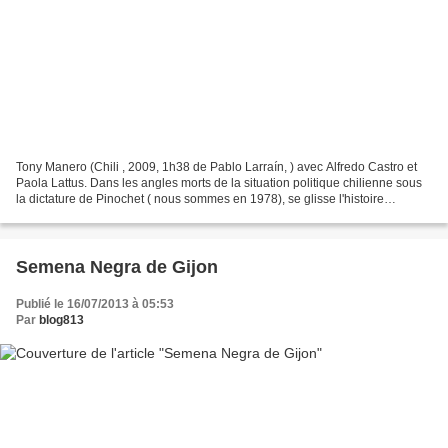
Tony Manero (Chili , 2009, 1h38 de Pablo Larraín, ) avec Alfredo Castro et
Paola Lattus. Dans les angles morts de la situation politique chilienne sous
la dictature de Pinochet ( nous sommes en 1978), se glisse l'histoire
malfaisante du héros du second...
Semena Negra de Gijon
Publié le 16/07/2013 à 05:53
Par
blog813