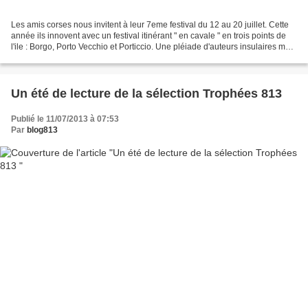
Les amis corses nous invitent à leur 7eme festival du 12 au 20 juillet. Cette
année ils innovent avec un festival itinérant " en cavale " en trois points de
l'ile : Borgo, Porto Vecchio et Porticcio. Une pléiade d'auteurs insulaires mais
aussi une belle...
Un été de lecture de la sélection Trophées 813
Publié le 11/07/2013 à 07:53
Par
blog813