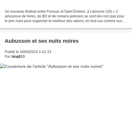
Un nouveau festival entre Fronsac et Saint Émilion, à Libourne (33) « 3
amoureux de livres, de BD et de romans policiers se sont liés non pas pour
le pire mais pour organiser le meilleur des salons, en tout cas comme eux
l'entendent..... Une version immersive...
Aubusson et ses nuits noires
Publié le 30/05/2022 à 22:33
Par
blog813