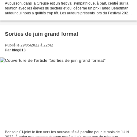
Aubusson, dans la Creuse est un festival sympathique, à part, centré sur la
relation avec les élèves du secteur et qui décerne un prix Hafed Benotman,
auteur qui nous a quittés trop tôt. Les auteurs présents lors du Festival 2022
Laurence Biberfeld Anne...
Sorties de juin grand format
Publié le 29/05/2022 à 22:42
Par
blog813
Bonsoir, Ci-joint le lien vers les nouveautés à paraître pour le mois de JUIN
2022. À noter que comme chaque année, il n’y aura pas de rubrique