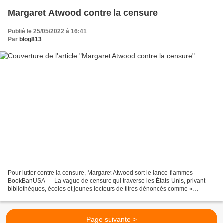
Margaret Atwood contre la censure
Publié le 25/05/2022 à 16:41
Par
blog813
Pour lutter contre la censure, Margaret Atwood sort le lance-flammes
BookBanUSA — La vague de censure qui traverse les États-Unis, privant
bibliothèques, écoles et jeunes lecteurs de titres dénoncés comme «
obscènes » et « dangereux », amène enfin du...
Page suivante >