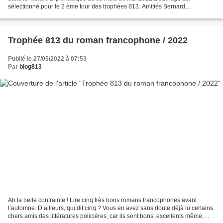
sélectionné pour le 2 ème tour des trophées 813. Amitiés Bernard
Poursuivant une réflexion entamée avec Manières de...
Trophée 813 du roman francophone / 2022
Publié le 27/05/2022 à 07:53
Par
blog813
Ah la belle contrainte ! Lire cinq très bons romans francophones avant
l’automne. D’ailleurs, qui dit cinq ? Vous en avez sans doute déjà lu certains,
chers amis des littératures policières, car ils sont bons, excellents même,