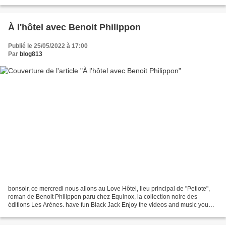
parfois déjà multi-primés....
À l'hôtel avec Benoit Philippon
Publié le 25/05/2022 à 17:00
Par
blog813
bonsoir, ce mercredi nous allons au Love Hôtel, lieu principal de "Petiote",
roman de Benoit Philippon paru chez Equinox, la collection noire des
éditions Les Arènes. have fun Black Jack Enjoy the videos and music you
love, upload original content, and...