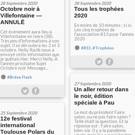
28 Septembre 2020
28 Septembre 2020
Octobre noir à
Tous les trophées
Villefontaine —
2020
ANNULÉ
En moins de 10 minutes ; si si.
Les cinq trophées de
Cet événement aura lieu à
l'association 813 pour l'année
Villefontaine en Isère (38).
2020
Très peu d'informations à son
sujet. Il se déroulera les 2 et 3
,
#813
#Trophées
octobre. Nelly Razik nous a
envoyé cette information que
je quêtais hier. Merci Nelly. À
l'année prochaine Sujet
Octobre noir Message...
#Brève Flash
27 Septembre 2020
Un aller retour dans
le noir, édition
spéciale à Pau
Le mot du président Faire
25 Septembre 2020
salon, ou ne pas faire salon ?
12e festival
Telle était la question. Et la
international
réponse est : Faire salon,
bien-sûr. Il y a la pandémie
Toulouse Polars du
virale, mais il y a aussi toutes