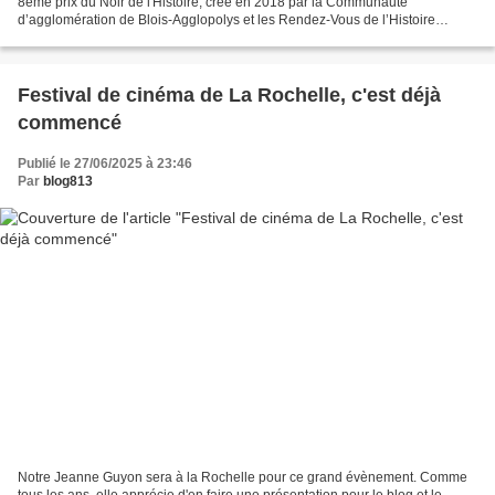
8ème prix du Noir de l'Histoire, créé en 2018 par la Communauté
d’agglomération de Blois-Agglopolys et les Rendez-Vous de l’Histoire
associés. Le jury, présidé par Thomas Cantaloube,...
Festival de cinéma de La Rochelle, c'est déjà
commencé
Publié le 27/06/2025 à 23:46
Par
blog813
Notre Jeanne Guyon sera à la Rochelle pour ce grand évènement. Comme
tous les ans, elle apprécie d'en faire une présentation pour le blog et le