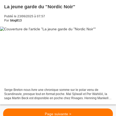
La jeune garde du "Nordic Noir"
Publié le 23/06/2025 à 07:57
Par
blog813
Serge Breton nous livre une chronique somme sur le polar venu de
Scandinavie, presque tout en format poche. Mal Sjöwall et Per Wahlöö, la
saga Martin Beck est disponible en poche chez Rivages. Henning Mankell,
la saga Kurt Wallander est disponible en...
Page suivante >