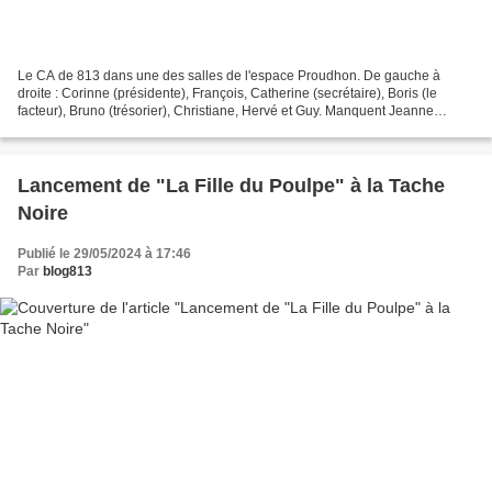
Le CA de 813 dans une des salles de l'espace Proudhon. De gauche à
droite : Corinne (présidente), François, Catherine (secrétaire), Boris (le
facteur), Bruno (trésorier), Christiane, Hervé et Guy. Manquent Jeanne
(rédactrice en chef), Frédéric et Daniel....
Lancement de "La Fille du Poulpe" à la Tache
Noire
Publié le 29/05/2024 à 17:46
Par
blog813