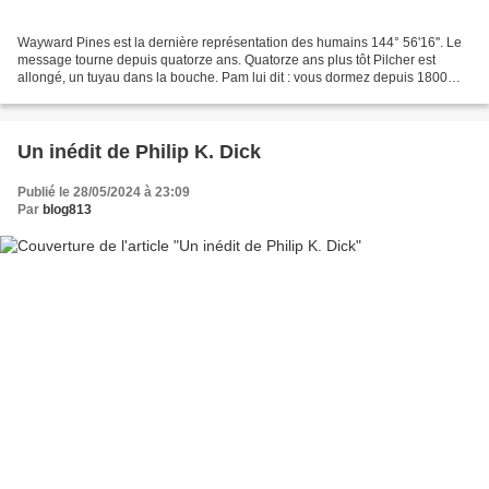
Wayward Pines est la dernière représentation des humains 144° 56'16''. Le
message tourne depuis quatorze ans. Quatorze ans plus tôt Pilcher est
allongé, un tuyau dans la bouche. Pam lui dit : vous dormez depuis 1800
ans. Aujourd'hui, c'est le 14/2/3813,...
Un inédit de Philip K. Dick
Publié le 28/05/2024 à 23:09
Par
blog813