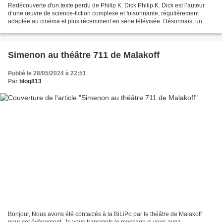
Redécouverte d'un texte perdu de Philip K. Dick Philip K. Dick est l’auteur
d’une œuvre de science-fiction complexe et foisonnante, régulièrement
adaptée au cinéma et plus récemment en série télévisée. Désormais, un
texte inédit de ce dernier habillera...
Simenon au théâtre 711 de Malakoff
Publié le 28/05/2024 à 22:51
Par
blog813
Bonjour, Nous avons été contactés à la BiLiPo par le théâtre de Malakoff
pour cet évènement. Je vous transmets le message si vous avez