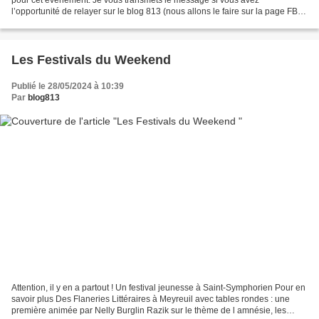
l’opportunité de relayer sur le blog 813 (nous allons le faire sur la page FB et
Insta de la Bilipo) Bien cordialement...
Les Festivals du Weekend
Publié le 28/05/2024 à 10:39
Par
blog813
Attention, il y en a partout ! Un festival jeunesse à Saint-Symphorien Pour en
savoir plus Des Flaneries Littéraires à Meyreuil avec tables rondes : une
première animée par Nelly Burglin Razik sur le thème de l amnésie, les