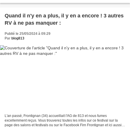
l'aventure, la BiLiPo vous propose...
Quand il n'y en a plus, il y en a encore ! 3 autres
RV à ne pas manquer :
Publié le 25/05/2024 à 09:29
Par
blog813
L'an passé, Frontignan (34) accueillait l'AG de 813 et nous fumes
excellemment reçus. Vous trouverez toutes les infos sur ce festival sur la
page des salons et festivals ou sur le Facebook Firn Frontignan et ici aussi !
Chateaubriand-Derval (44) fait...