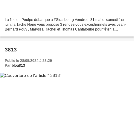
La fille du Poulpe débarque à #Strasbourg Vendredi 31 mai et samedi 1er
juin, la Tache Noire vous propose 3 rendez-vous exceptionnels avec Jean-
Bernard Pouy , Maryssa Rachel et Thomas Cantaloube pour fêter la
réédition du Poulpe et le lancement de la...
3813
Publié le 28/05/2024 à 23:29
Par
blog813