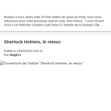
Bonjour à vous Après cette 20 ème édition de Quais du Polar, nous nous
retrouvons pour notre prochaine réunion chez Jean-Pierre. · Lundi 29 avril
2024 à Un Petit Noir Librairie-Café-Polar 57 montée de la Grande-Côte
69001 LYON Tél. 09.73.65.41.38 www.unpetitnoir.f...
Sherlock Holmes, le retour.
Publié le 25/04/2024 à 00:12
Par
blog813