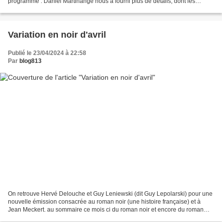
programme : Daniel Martinange nous a fourni plus de détails, dont les
auteurs invités- entre autres, Benoit...
Variation en noir d'avril
Publié le 23/04/2024 à 22:58
Par
blog813
On retrouve Hervé Delouche et Guy Leniewski (dit Guy Lepolarski) pour une
nouvelle émission consacrée au roman noir (une histoire française) et à
Jean Meckert. au sommaire ce mois ci du roman noir et encore du roman
noir, avec l'incontournable livre de...