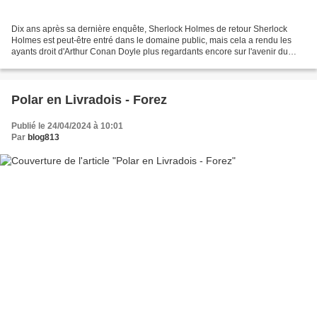
Dix ans après sa dernière enquête, Sherlock Holmes de retour Sherlock
Holmes est peut-être entré dans le domaine public, mais cela a rendu les
ayants droit d'Arthur Conan Doyle plus regardants encore sur l'avenir du
personnage. Il aura fallu dix ans pour...
Polar en Livradois - Forez
Publié le 24/04/2024 à 10:01
Par
blog813