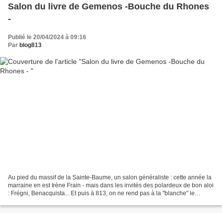
Salon du livre de Gemenos -Bouche du Rhones
-
Publié le 20/04/2024 à 09:16
Par
blog813
Au pied du massif de la Sainte-Baume, un salon généraliste : cette année la
marraine en est Irène Frain - mais dans les invités des polardeux de bon aloi
: Frégni, Benacquista... Et puis à 813, on ne rend pas à la "blanche" le
mépris dont le noir a souvent...