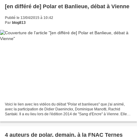
[en différé de] Polar et Banlieue, débat à Vienne
Publié le 13/04/2015 à 10:42
Par
blog813
Voici le lien avec les vidéos du débat "Polar et banlieues" que j'ai animé,
avec la participation de Didier Daeninckx, Dominique Manotti, Rachid
Santaki. Il a eu lieu lors de l'édition 2014 de "Sang d'Encre" à Vienne. Elles
sont en ligne sur You Tube...
4 auteurs de polar, demain, à la FNAC Ternes