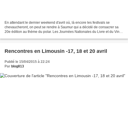
En attendant le dernier weekend d'avril où, là encore les festivals se
chevaucheront, on peut se rendre à Saumur qui a décidé de consacrer sa
20e édition au thème du polar. Les Journées Nationales du Livre et du Vin,
initiées par l'acteur Jean Carmet,...
Rencontres en Limousin -17, 18 et 20 avril
Publié le 15/04/2015 à 22:24
Par
blog813