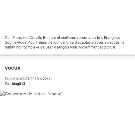
De : Françoise Croville Bonjour et meilleurs voeux à tou·te·s Françoise
Sophie-Aude Picon réussit le tour de force d'adapter, en trois épisodes, le
roman noir complexe de Jean-François Vilar. Violemment addictif. 8
novembre 1989. Victor B., un photographe...
voeux
Publié le 02/01/2018 à 22:11
Par
blog813