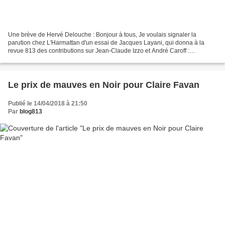
Une brève de Hervé Delouche : Bonjour à tous, Je voulais signaler la
parution chez L'Harmattan d'un essai de Jacques Layani, qui donna à la
revue 813 des contributions sur Jean-Claude Izzo et André Caroff :
Romanciers populaires, André Caroff, Ian Fleming,...
Le prix de mauves en Noir pour Claire Favan
Publié le 14/04/2018 à 21:50
Par
blog813