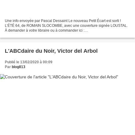
Une info envoyée par Pascal Dessaint Le nouveau Petit Écart est sorti !
L’ÉTÉ 64, de ROMAIN SLOCOMBE, avec une couverture signée LOUSTAL.
À demander à votre libraire ou à commander ici :
https://petitecart.wixsite.com/editions/souscription ----------...
L'ABCdaire du Noir, Victor del Arbol
Publié le 13/02/2020 à 00:09
Par
blog813