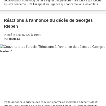
vocation pour notre blog de faire signer des pétitions mais tout ce qui touche
au livre concerne 813. Un appel en urgence qui concerne tous les éditeurs,
libraires, bibliothécaires,...
Réactions à l'annonce du décès de Georges
Rieben
Publié le 12/01/2020 à 19:11
Par
blog813
Cette annonce a suscité des réactions parmi les membres éminents de 813.
Image (Les Lectures de l'oncle Paul) François Guérif : « Georges était un