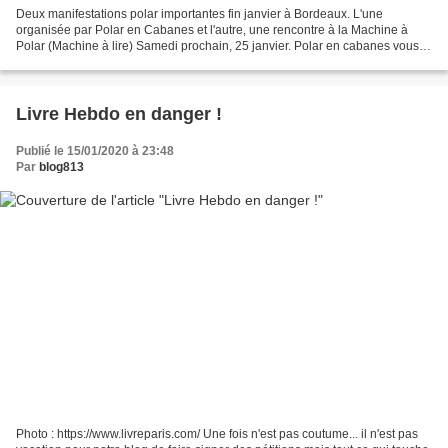
Deux manifestations polar importantes fin janvier à Bordeaux. L'une
organisée par Polar en Cabanes et l'autre, une rencontre à la Machine à
Polar (Machine à lire) Samedi prochain, 25 janvier. Polar en cabanes vous
donne rendez-vous à 10 h 30 à la Médiathèque...
Livre Hebdo en danger !
Publié le 15/01/2020 à 23:48
Par
blog813
Photo : https://www.livreparis.com/ Une fois n'est pas coutume... il n'est pas