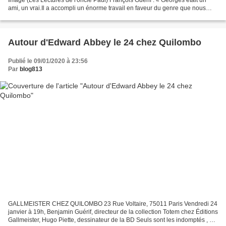
ami, un vrai.Il a accompli un énorme travail en faveur du genre que nous
aimons.Rendons-lui l'hommage qu'il...
Autour d'Edward Abbey le 24 chez Quilombo
Publié le 09/01/2020 à 23:56
Par
blog813
GALLMEISTER CHEZ QUILOMBO 23 Rue Voltaire, 75011 Paris Vendredi 24
janvier à 19h, Benjamin Guérif, directeur de la collection Totem chez Éditions
Gallmeister, Hugo Piette, dessinateur de la BD Seuls sont les indomptés , et