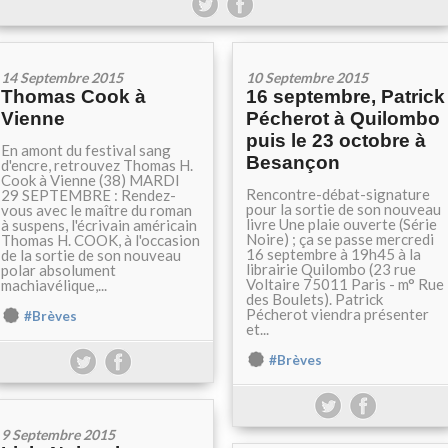
14 Septembre 2015
10 Septembre 2015
Thomas Cook à
16 septembre, Patrick
Vienne
Pécherot à Quilombo
puis le 23 octobre à
En amont du festival sang
Besançon
d'encre, retrouvez Thomas H.
Cook à Vienne (38) MARDI
Rencontre-débat-signature
29 SEPTEMBRE : Rendez-
pour la sortie de son nouveau
vous avec le maître du roman
livre Une plaie ouverte (Série
à suspens, l'écrivain américain
Noire) ; ça se passe mercredi
Thomas H. COOK, à l'occasion
16 septembre à 19h45 à la
de la sortie de son nouveau
librairie Quilombo (23 rue
polar absolument
Voltaire 75011 Paris - m° Rue
machiavélique,...
des Boulets). Patrick
Pécherot viendra présenter
#Brèves
et...
#Brèves
9 Septembre 2015