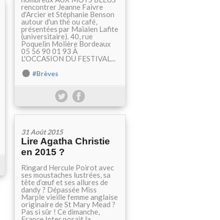
rencontrer Jeanne Faivre
d'Arcier et Stéphanie Benson
autour d'un thé ou café,
présentées par Maïalen Lafite
(universitaire). 40, rue
Poquelin Molière Bordeaux
05 56 90 01 93 À
L'OCCASION DU FESTIVAL...
#Brèves
31 Août 2015
Lire Agatha Christie
en 2015 ?
Ringard Hercule Poirot avec
ses moustaches lustrées, sa
tête d’œuf et ses allures de
dandy ? Dépassée Miss
Marple vieille femme anglaise
originaire de St Mary Mead ?
Pas si sûr ! Ce dimanche,
France Inter posait la