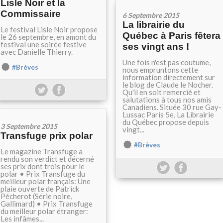
Lisle Noir et la
Commissaire
6 Septembre 2015
La librairie du
Le festival Lisle Noir propose
Québec à Paris fêtera
le 26 septembre, en amont du
festival une soirée festive
ses vingt ans !
avec Danielle Thierry.
Une fois n'est pas coutume,
#Brèves
nous empruntons cette
information directement sur
le blog de Claude le Nocher.
Qu'il en soit remercié et
salutations à tous nos amis
Canadiens. Située 30 rue Gay-
Lussac Paris 5e, La Librairie
du Québec propose depuis
3 Septembre 2015
vingt...
Transfuge prix polar
#Brèves
Le magazine Transfuge a
rendu son verdict et décerné
ses prix dont trois pour le
polar • Prix Transfuge du
meilleur polar français: Une
plaie ouverte de Patrick
Pécherot (Série noire,
Gallimard) • Prix Transfuge
du meilleur polar étranger:
Les infâmes...