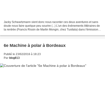
Jacky Schwartzmann vient donc nous raconter ces deux aventures et sans
doute nous faire quelque peu sourire (...) L'un des événements littéraires de
la rentrée (Francis Rissin de Martin Mongin, chez Tusitala) dans l'émission
de François Angelier : Imaginez...
6e Machine à polar à Bordeaux
Publié le 23/02/2016 à 18:23
Par
blog813