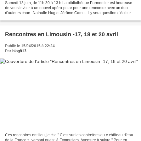
Samedi 13 juin, de 11h 30 à 13 h La bibliothèque Parmentier est heureuse
de vous inviter à un nouvel apéro-polar pour une rencontre avec un duo
d'auteurs choc : Nathalie Hug et Jérôme Camut. Il y sera question d'écriture
de genre et de scénario ainsi...
Rencontres en Limousin -17, 18 et 20 avril
Publié le 15/04/2015 à 22:24
Par
blog813
Ces rencontres ont lieu, je cite " C'est sur les contreforts du « château d'eau
de la France », versant ouest, à Eymoutiers. Aventure à suivre." Pour en