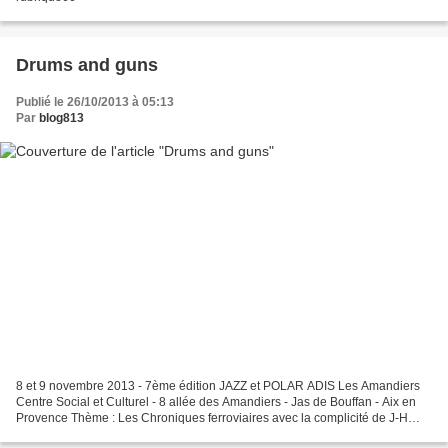
Drums and guns
Publié le 26/10/2013 à 05:13
Par
blog813
8 et 9 novembre 2013 - 7ème édition JAZZ et POLAR ADIS Les Amandiers
Centre Social et Culturel - 8 allée des Amandiers - Jas de Bouffan - Aix en
Provence Thème : Les Chroniques ferroviaires avec la complicité de J-H
OPPEL, Marc VILLARD, Cyrille DEROUINEAU,...