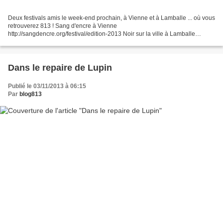
Deux festivals amis le week-end prochain, à Vienne et à Lamballe ... où vous
retrouverez 813 ! Sang d'encre à Vienne
http://sangdencre.org/festival/edition-2013 Noir sur la ville à Lamballe
http://fureurdunoir.info/spip.php?rubrique66
Dans le repaire de Lupin
Publié le 03/11/2013 à 06:15
Par
blog813