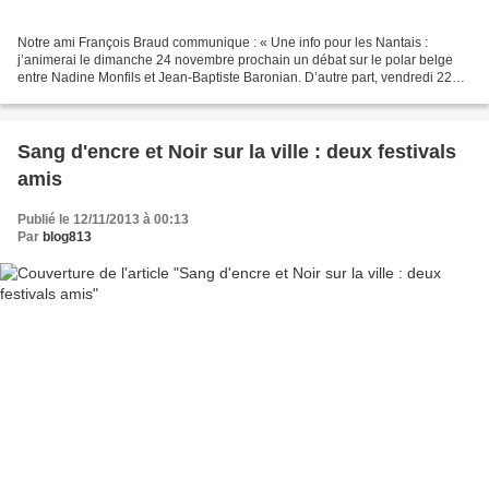
Notre ami François Braud communique : « Une info pour les Nantais :
j’animerai le dimanche 24 novembre prochain un débat sur le polar belge
entre Nadine Monfils et Jean-Baptiste Baronian. D’autre part, vendredi 22
novembre à 11h à l’IUT de La Roche sur...
Sang d'encre et Noir sur la ville : deux festivals
amis
Publié le 12/11/2013 à 00:13
Par
blog813