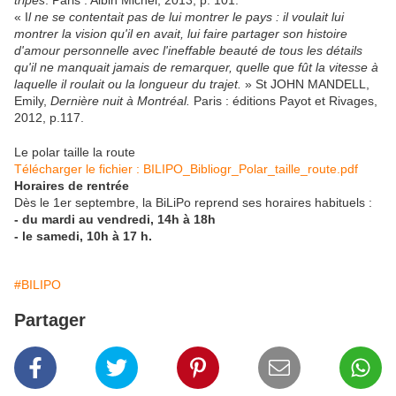
tripes
. Paris : Albin Michel, 2013, p. 101.
« I
l ne se contentait pas de lui montrer le pays : il voulait lui
montrer la vision qu'il en avait, lui faire partager son histoire
d'amour personnelle avec l'ineffable beauté de tous les détails
qu'il ne manquait jamais de remarquer, quelle que fût la vitesse à
laquelle il roulait ou la longueur du trajet.
» St JOHN MANDELL,
Emily,
Dernière nuit à Montréal.
Paris : éditions Payot et Rivages,
2012, p.117.
Le polar taille la route
Télécharger le fichier : BILIPO_Bibliogr_Polar_taille_route.pdf
Horaires de rentrée
Dès le 1er septembre, la BiLiPo reprend ses horaires habituels :
- du mardi au vendredi, 14h à 18h
- le samedi, 10h à 17 h.
#BILIPO
Partager