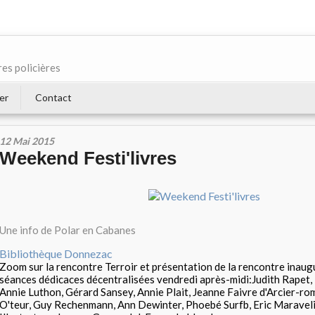
res policières
er
Contact
12 Mai 2015
Weekend Festi'livres
Une info de Polar en Cabanes
Bibliothèque Donnezac
Zoom sur la rencontre Terroir et présentation de la rencontre inaug
séances dédicaces décentralisées vendredi après-midi:Judith Rapet,
Annie Luthon, Gérard Sansey, Annie Plait, Jeanne Faivre d'Arcier-ro
O'teur, Guy Rechenmann, Ann Dewinter, Phoebé Surfb, Eric Maravelia