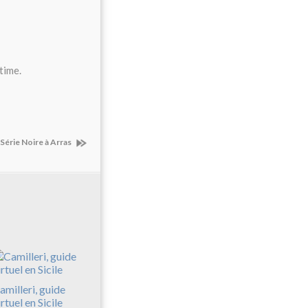
time.
a Série Noire à Arras
amilleri, guide
irtuel en Sicile