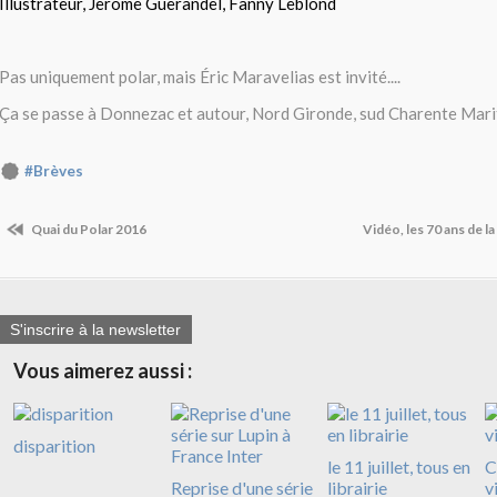
Illustrateur, Jerome Guerandel, Fanny Leblond
Pas uniquement polar, mais Éric Maravelias est invité....
Ça se passe à Donnezac et autour, Nord Gironde, sud Charente Mari
#Brèves
Quai du Polar 2016
Vidéo, les 70 ans de l
S'inscrire à la newsletter
Vous aimerez aussi :
disparition
le 11 juillet, tous en
C
Reprise d'une série
librairie
v