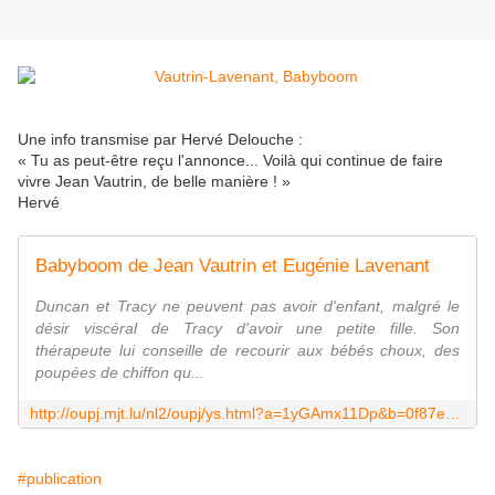
Une info transmise par Hervé Delouche :
« Tu as peut-être reçu l'annonce... Voilà qui continue de faire
vivre Jean Vautrin, de belle manière ! »
Hervé
Babyboom de Jean Vautrin et Eugénie Lavenant
Duncan et Tracy ne peuvent pas avoir d'enfant, malgré le
désir viscéral de Tracy d'avoir une petite fille. Son
thérapeute lui conseille de recourir aux bébés choux, des
poupées de chiffon qu...
http://oupj.mjt.lu/nl2/oupj/ys.html?a=1yGAmx11Dp&b=0f87e7d0&c=oupj&d=fbc896a7&e=ac13fc04&email=delouche@noos.fr
#publication