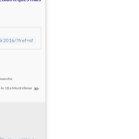
ir2016/?fref=nf
dimanche
 le 18 à Montélimar