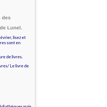
s des
de Lunel.
vrier, lisez et
vres sont en
e de livres.
res/ Le livre de
médiathèques mais