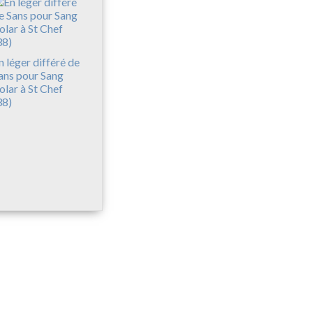
n léger différé de
ans pour Sang
olar à St Chef
38)