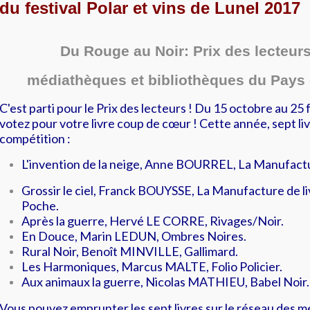
du festival Polar et vins de Lunel 2017
Du Rouge au Noir: Prix des lecteur
médiathèques et bibliothèques du Pays 
C'est parti pour le Prix des lecteurs ! Du 15 octobre au 25 fé
votez pour votre livre coup de cœur ! Cette année, sept li
compétition :
L'invention de la neige, Anne BOURREL, La Manufactur
Grossir le ciel, Franck BOUYSSE, La Manufacture de liv
Poche.
Après la guerre, Hervé LE CORRE, Rivages/Noir.
En Douce, Marin LEDUN, Ombres Noires.
Rural Noir, Benoît MINVILLE, Gallimard.
Les Harmoniques, Marcus MALTE, Folio Policier.
Aux animaux la guerre, Nicolas MATHIEU, Babel Noir.
Vous pouvez emprunter les sept livres sur le réseau des 