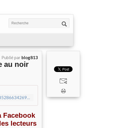
Publié par
blog813
e au noir
https://scontent-cdg2-1.xx.fbcdn.net/v/t1.0-9/14370188_1768528663426961_8292285616974668772_n.jpg?oh=6c7124147fd2a5cab9b726e143f89cc1&oe=58C43671
ia Facebook
des lecteurs