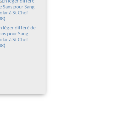
n léger différé de
ans pour Sang
olar à St Chef
38)