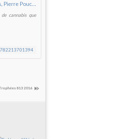
Mortels trafics, Pierre Pouchairet | Fayard
" de cannabis que
s-9782213701394
 Trophées 813 2016