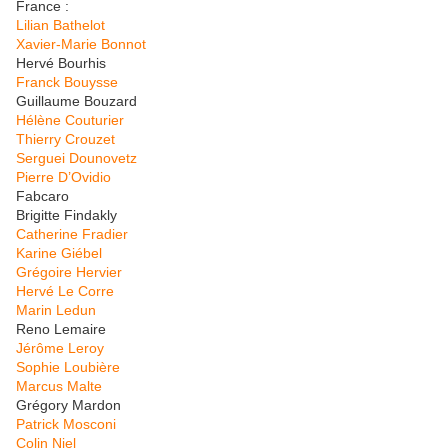
France :
Lilian Bathelot
Xavier-Marie Bonnot
Hervé Bourhis
Franck Bouysse
Guillaume Bouzard
Hélène Couturier
Thierry Crouzet
Serguei Dounovetz
Pierre D’Ovidio
Fabcaro
Brigitte Findakly
Catherine Fradier
Karine Giébel
Grégoire Hervier
Hervé Le Corre
Marin Ledun
Reno Lemaire
Jérôme Leroy
Sophie Loubière
Marcus Malte
Grégory Mardon
Patrick Mosconi
Colin Niel