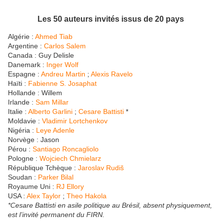
Les 50 auteurs invités issus de 20 pays
Algérie :
Ahmed Tiab
Argentine :
Carlos Salem
Canada : Guy Delisle
Danemark :
Inger Wolf
Espagne :
Andreu Martin
;
Alexis Ravelo
Haïti :
Fabienne S. Josaphat
Hollande : Willem
Irlande :
Sam Millar
Italie :
Alberto Garlini
;
Cesare Battisti
*
Moldavie :
Vladimir Lortchenkov
Nigéria :
Leye Adenle
Norvège : Jason
Pérou :
Santiago Roncagliolo
Pologne :
Wojciech Chmielarz
République Tchèque :
Jaroslav Rudiš
Soudan :
Parker Bilal
Royaume Uni :
RJ Ellory
USA :
Alex Taylor
;
Theo Hakola
*Cesare Battisti en asile politique au Brésil, absent physiquement,
est l’invité permanent du FIRN.