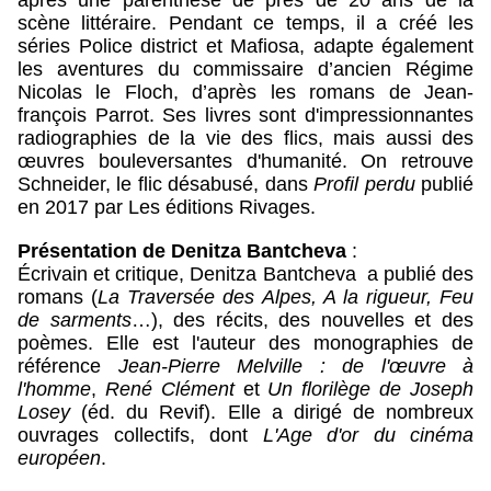
scène littéraire. Pendant ce temps, il a créé les 
séries Police district et Mafiosa, adapte également 
les aventures du commissaire d’ancien Régime 
Nicolas le Floch, d’après les romans de Jean-
françois Parrot. Ses livres sont d'impressionnantes 
radiographies de la vie des flics, mais aussi des 
œuvres bouleversantes d'humanité. On retrouve 
Schneider, le flic désabusé, dans 
Profil perdu
 publié 
en 2017 par Les éditions Rivages.
Présentation de Denitza Bantcheva
 :
Écrivain et critique, Denitza Bantcheva  a publié des 
romans (
La Traversée des Alpes, A la rigueur, Feu 
de sarments
…), des‌ récits, des nouvelles et des 
poèmes. Elle est l'auteur des monographies de 
référence 
Jean-Pierre Melville : de l'œuvre à 
l'homme
, 
René Clément
 et 
Un florilège de Joseph 
Losey
 (éd. du Revif). Elle a dirigé de nombreux 
ouvrages collectifs, dont 
L'Age d'or du cinéma 
européen
.