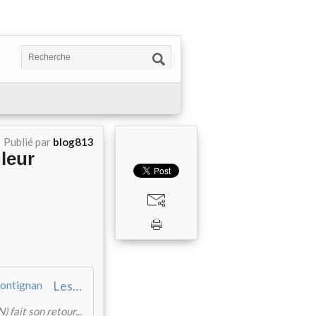
Publié par
blog813
leur
Les addicts de la littérature noire se donnent rendez-vous à Frontignan
 fait son retour...