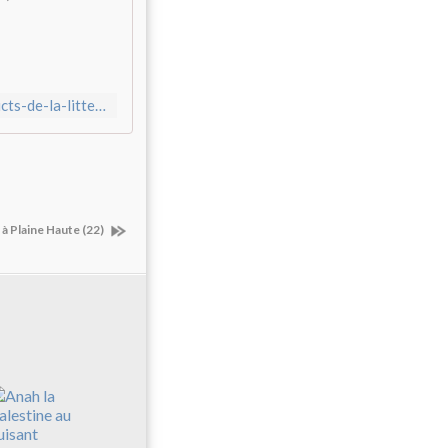
https://www.actualitte.com/article/culture-arts-lettres/les-addicts-de-la-litterature-noire-se-donnent-rendez-vous-a-frontignan/94598
 à Plaine Haute (22)