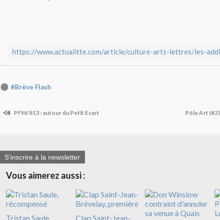
#Brève Flash
PFM/813 : autour du Petit Ecart
Pôle Art (#2)
S'inscrire à la newsletter
Vous aimerez aussi :
Tristan Saule,
Clap Saint-Jean-