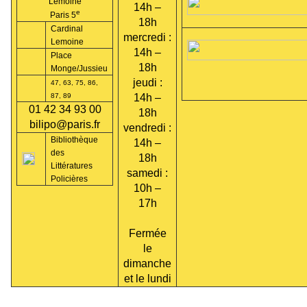
Lemoine
14h –
e
Paris 5
18h
Cardinal
mercredi :
Lemoine
14h –
Place
18h
Monge/Jussieu
jeudi :
47, 63, 75, 86,
87, 89
14h –
01 42 34 93 00
18h
bilipo@paris.fr
vendredi :
Bibliothèque
14h –
des
18h
Littératures
samedi :
Policières
10h –
17h
Fermée
le
dimanche
et le lundi