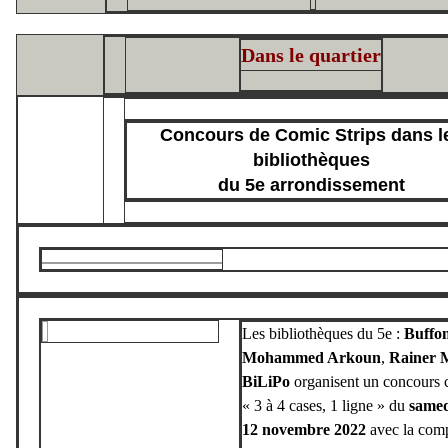
Dans le quartier
Concours de Comic Strips dans l
bibliothèques
du 5e arrondissement
Les bibliothèques du 5e :
Buffo
Mohammed Arkoun
,
Rainer 
BiLiPo
organisent un concours c
« 3 à 4 cases, 1 ligne » du
samed
12 novembre 2022
avec la compl