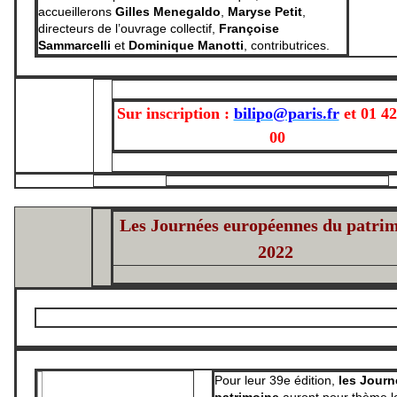
accueillerons
Gilles Menegaldo
,
Maryse Petit
,
directeurs de l’ouvrage collectif,
Françoise
Sammarcelli
et
Dominique Manotti
, contributrices.
Sur inscription :
bilipo@paris.fr
et
01 42
00
Les Journées européennes du patri
2022
Pour leur 39e édition,
les Jour
patrimoine
auront pour thème l