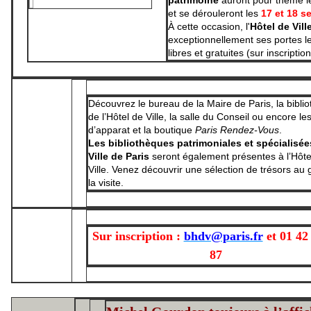
et se dérouleront les
17 et 18 s
À cette occasion, l'
Hôtel de Vill
exceptionnellement ses portes le
libres et gratuites (sur inscription
Découvrez le bureau de la Maire de Paris, la bibli
de l’Hôtel de Ville, la salle du Conseil ou encore le
d’apparat et la boutique
Paris Rendez-Vous
.
Les bibliothèques patrimoniales et spécialisée
Ville de Paris
seront également présentes à l’Hôte
Ville. Venez découvrir une sélection de trésors au 
la visite.
Sur inscription :
bhdv@paris.fr
et
01 42
87