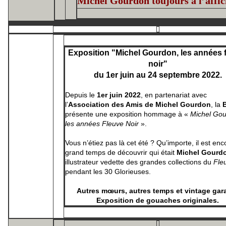
Michel Gourdon toujours à l’affic
Exposition "Michel Gourdon, les années 
noir"
du 1er juin au 24 septembre 2022.
Depuis le
1er juin 2022
, en partenariat avec
l’
Association des Amis de Michel Gourdon
, la
B
présente une exposition hommage à «
Michel Gou
les années Fleuve Noir
».
Vous n’étiez pas là cet été ? Qu’importe, il est enc
grand temps de découvrir qui était
Michel Gourd
illustrateur vedette des grandes collections du
Fle
pendant les 30 Glorieuses.
Autres mœurs, autres temps et vintage gara
Exposition de gouaches originales.