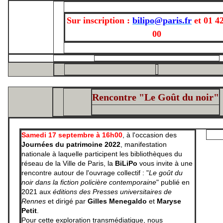
Sur inscription :
bilipo@paris.fr
et
01 4
00
Rencontre "Le Goût du noir"
Samedi 17 septembre à 16h00
, à l'occasion des
Journées du patrimoine 2022
, manifestation
nationale à laquelle participent les bibliothèques du
réseau de la Ville de Paris, la
BiLiPo
vous invite à une
rencontre autour de l'ouvrage collectif : "
Le goût du
noir dans la fiction policière contemporaine
" publié en
2021 aux
éditions des Presses universitaires de
Rennes
et dirigé par
Gilles Menegaldo
et
Maryse
Petit
.
Pour cette exploration transmédiatique, nous