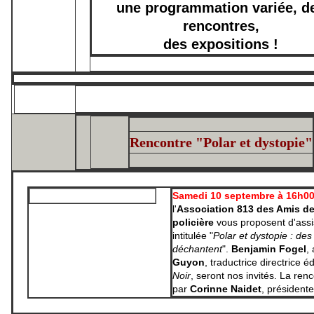
une programmation variée, d
rencontres,
des expositions !
Rencontre "Polar et dystopie"
Samedi 10 septembre à 16h0
l'
Association 813 des Amis de 
policière
vous proposent d'assi
intitulée "
Polar et dystopie : de
déchantent
".
Benjamin Fogel
,
Guyon
, traductrice directrice é
Noir
, seront nos invités. La re
par
Corinne Naidet
, présidente