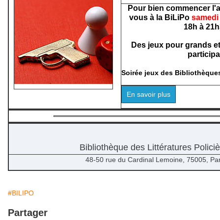
Pour bien commencer l'a
vous à la BiLiPo
samedi 
18h à 21h
Des jeux pour grands et 
participat
Soirée jeux des Bibliothèque
En savoir plus
Bibliothèque des Littératures Polici
48-50 rue du Cardinal Lemoine, 75005, Par
#BILIPO
Partager