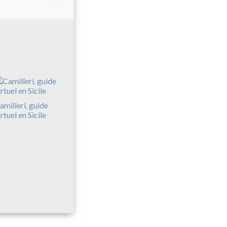
amilleri, guide
irtuel en Sicile