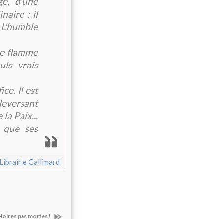
e, d'une
naire : il
 L'humble
une flamme
uls vrais
ce. Il est
leversant
la Paix...
 que ses
Librairie Gallimard
Noires pas mortes !