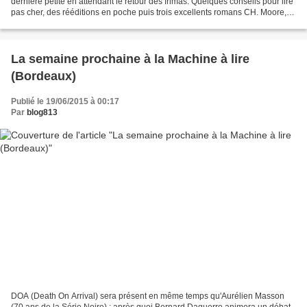
dernière petite en attendant le retour des frimas. Quelques conseils pour lire
pas cher, des rééditions en poche puis trois excellents romans CH. Moore, le
James et l'immanquable...
La semaine prochaine à la Machine à lire
(Bordeaux)
Publié le 19/06/2015 à 00:17
Par
blog813
DOA (Death On Arrival) sera présent en même temps qu'Aurélien Masson
(70 ans de la Série Noire) ; après quoi Bernard Daguerre animera un débat