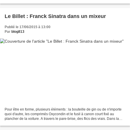
de l’oeuvre de Thierry Jonquet....
Le Billet : Franck Sinatra dans un mixeur
Publié le 17/06/2015 à 13:00
Par
blog813
Pour être en forme, plusieurs éléments : la bouteille de gin ou de n'importe
quoi d'autre, les comprimés Oxycondin et le fusil à canon court fixé au
plancher de la voiture. A travers le pare-brise, des flics des vrais. Dans la
maison d'à côté, Russo pend...