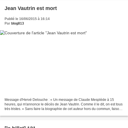
Jean Vautrin est mort
Publié le 16/06/2015 à 16:14
Par
blog813
Message d'Hervé Delouche : « Un message de Claude Mesplède à 15
heures, qui m'annonce le décès de Jean Vautrin. Comme il le dit, on est tous
très tristes. » Sans faire la biographie de cet auteur hors du commun, faisons
remarquer qu'il nous accompagne...