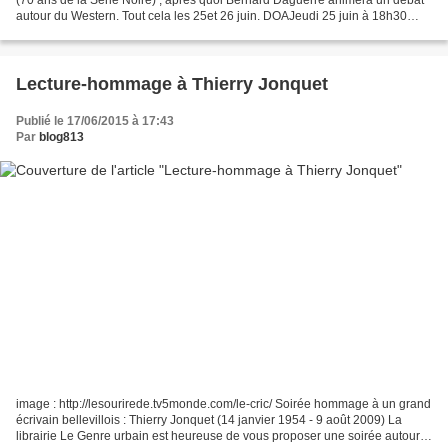
autour du Western. Tout cela les 25et 26 juin. DOAJeudi 25 juin à 18h30
Pour la publication de son dernier roman...
Lecture-hommage à Thierry Jonquet
Publié le 17/06/2015 à 17:43
Par
blog813
image : http://lesourirede.tv5monde.com/le-cric/ Soirée hommage à un grand
écrivain bellevillois : Thierry Jonquet (14 janvier 1954 - 9 août 2009) La
librairie Le Genre urbain est heureuse de vous proposer une soirée autour