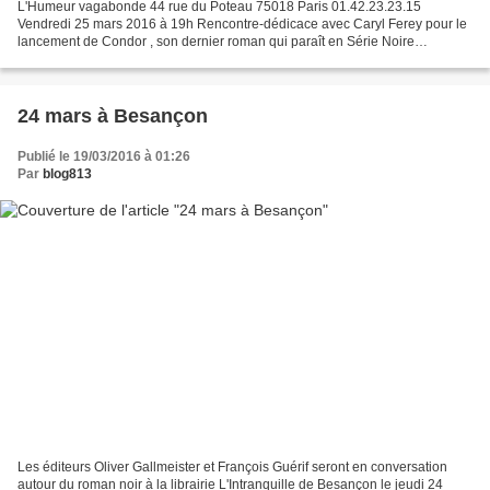
L'Humeur vagabonde 44 rue du Poteau 75018 Paris 01.42.23.23.15
Vendredi 25 mars 2016 à 19h Rencontre-dédicace avec Caryl Ferey pour le
lancement de Condor , son dernier roman qui paraît en Série Noire
Gallimard Quatre ans après Mapuche (Série Noire, 2012),...
24 mars à Besançon
Publié le 19/03/2016 à 01:26
Par
blog813
Les éditeurs Oliver Gallmeister et François Guérif seront en conversation
autour du roman noir à la librairie L'Intranquille de Besançon le jeudi 24