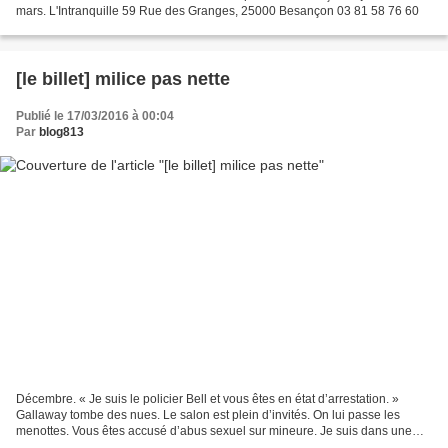
mars. L'Intranquille 59 Rue des Granges, 25000 Besançon 03 81 58 76 60
[le billet] milice pas nette
Publié le 17/03/2016 à 00:04
Par
blog813
Décembre. « Je suis le policier Bell et vous êtes en état d’arrestation. »
Gallaway tombe des nues. Le salon est plein d’invités. On lui passe les
menottes. Vous êtes accusé d’abus sexuel sur mineure. Je suis dans une
cellule, le chauffage est en panne,...