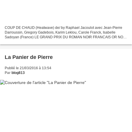
COUP DE CHAUD (Heatwave) de/ by Raphael Jacoulot avec Jean-Pierre
Darroussin, Gregory Gadebois, Karim Leklou, Carole Franck, Isabelle
Sadoyan (France) LE GRAND PRIX DU ROMAN NOIR FRANCAIS OR NOIR
de/by Dominique Manotti Marseille, 1973. Le commissaire...
La Panier de Pierre
Publié le 21/03/2016 à 13:54
Par
blog813