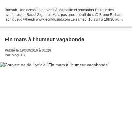
Bonsoir, Une occasion de venir à Marseille et rencontrer l'auteur des
aventures de Raoul Signoret. Mais pas que.. L'écrit du suD Bruno Richard
lecritdusud@free.fr www.lecritdusud.com Le samedi 16 avril à 19h30 au
Théâtre de la comédie (direction Jean-Pascal...
Fin mars à l'humeur vagabonde
Publié le 19/03/2016 à 01:28
Par
blog813