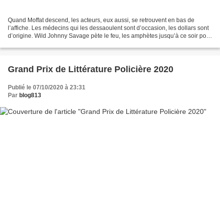
Quand Moffat descend, les acteurs, eux aussi, se retrouvent en bas de
l’affiche. Les médecins qui les dessaoulent sont d’occasion, les dollars sont
d’origine. Wild Johnny Savage pète le feu, les amphètes jusqu’à ce soir pour
le plus grand bien du cinéma....
Grand Prix de Littérature Policière 2020
Publié le 07/10/2020 à 23:31
Par
blog813