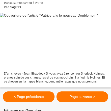
Publié le 03/10/2020 à 23:08
Par
blog813
D’un cheveu - Jean Giraudoux Si vous avez à rencontrer Sherlock Holmes,
prenez soin de vos chaussures et de vos mouchoirs. Il a l’œil, le Holmes. Et
ce cheveu sur la nappe blanche, pendant le repas que nous prenons
ensemble... Chez Holmes, c’est le jour...
< Page précédente
Page suivante >
Hébergé par Overblog