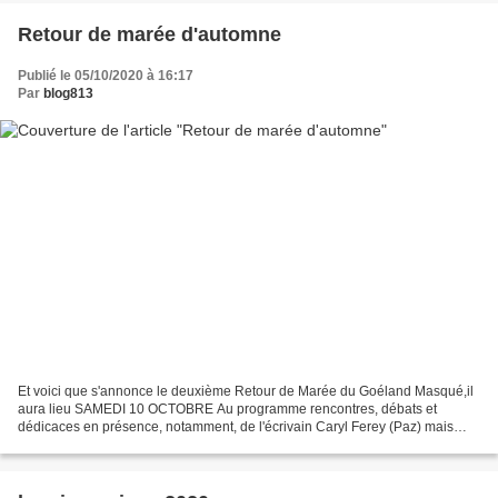
Retour de marée d'automne
Publié le 05/10/2020 à 16:17
Par
blog813
Et voici que s'annonce le deuxième Retour de Marée du Goéland Masqué,il
aura lieu SAMEDI 10 OCTOBRE Au programme rencontres, débats et
dédicaces en présence, notamment, de l'écrivain Caryl Ferey (Paz) mais
aussi Morgan Audic (Des bonnes raisons pour mourir),...