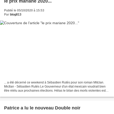
le prix mariane 2020...
Publié le 05/10/2020 à 15:53
Par
blog813
... a été décerné ce weekend à Sébastien Rutés pour son roman Mitclan.
Mictlan - Sébastien Rutés Le Gouverneur d'un état mexicain voudrait bien
être réélu aux prochaines élections. Hélas le bilan des morts violentes est
bien trop élevé. Il ne faut surtout...
Patrice a lu le nouveau Double noir