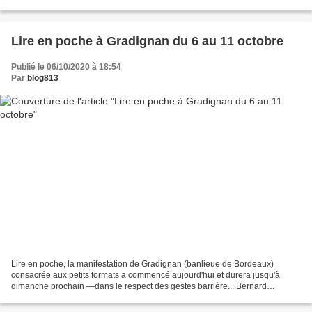
parutions, même si l’affreuse...
Lire en poche à Gradignan du 6 au 11 octobre
Publié le 06/10/2020 à 18:54
Par
blog813
Lire en poche, la manifestation de Gradignan (banlieue de Bordeaux)
consacrée aux petits formats a commencé aujourd'hui et durera jusqu'à
dimanche prochain —dans le respect des gestes barrière... Bernard
Daguerre, à cette occasion propose une soirée autour...