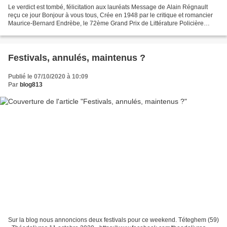
Le verdict est tombé, félicitation aux lauréats Message de Alain Régnault
reçu ce jour Bonjour à vous tous, Crée en 1948 par le critique et romancier
Maurice-Bernard Endrèbe, le 72ème Grand Prix de Littérature Policière
2020 a été attribué ce mercredi...
Festivals, annulés, maintenus ?
Publié le 07/10/2020 à 10:09
Par
blog813
Sur la blog nous annoncions deux festivals pour ce weekend. Téteghem (59)