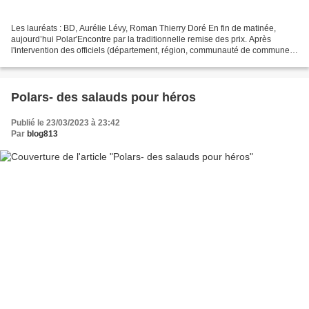
Les lauréats : BD, Aurélie Lévy, Roman Thierry Doré En fin de matinée,
aujourd’hui Polar'Encontre par la traditionnelle remise des prix. Après
l'intervention des officiels (département, région, communauté de commune,
mairie) sur la photo, au micro, l'adjointe...
Polars- des salauds pour héros
Publié le 23/03/2023 à 23:42
Par
blog813