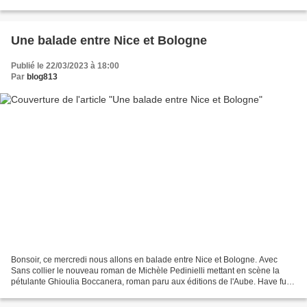
Niort, début mars et que nous...
Une balade entre Nice et Bologne
Publié le 22/03/2023 à 18:00
Par
blog813
Bonsoir, ce mercredi nous allons en balade entre Nice et Bologne. Avec
Sans collier le nouveau roman de Michèle Pedinielli mettant en scène la
pétulante Ghioulia Boccanera, roman paru aux éditions de l'Aube. Have fun
Black Jack Ce soir nous allons en...