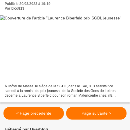
Publié le 20/03/2023 à 19:19
Par
blog813
À l'hôtel de Massa, le siège de la SGDL, dans le 14e, 813 assistait ce
samedi à la remise du prix jeunesse de la Société des Gens de Lettres,
décerné à Laurence Biberfeld pour son roman Malencontre chez In8
https://www.babelio.com/livres/Biberfeld-Malencontre/1453779....
< Page précédente
Page suivante >
Hébergé par Overblog