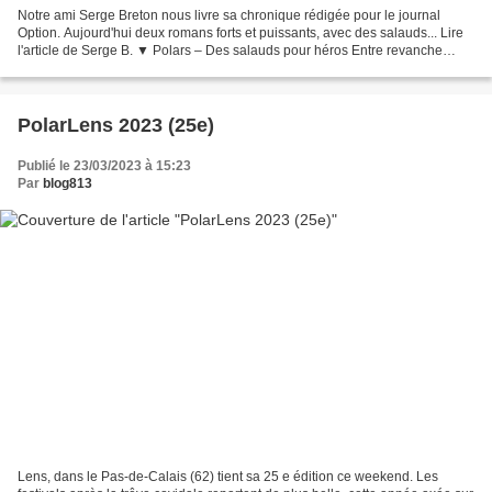
Notre ami Serge Breton nous livre sa chronique rédigée pour le journal
Option. Aujourd'hui deux romans forts et puissants, avec des salauds... Lire
l'article de Serge B. ▼ Polars – Des salauds pour héros Entre revanche
sociale et crime organisé, Tom Lin...
PolarLens 2023 (25e)
Publié le 23/03/2023 à 15:23
Par
blog813
Lens, dans le Pas-de-Calais (62) tient sa 25 e édition ce weekend. Les