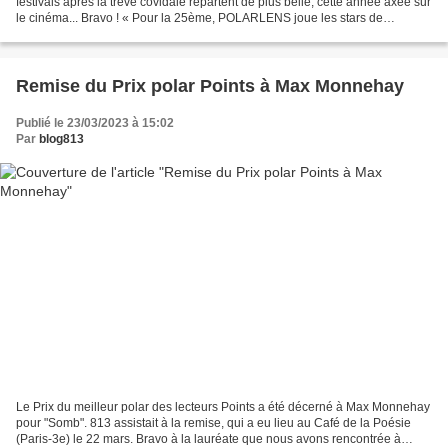
festivals après la trêve covidale repartent de plus belle, cette année axée sur
le cinéma... Bravo ! « Pour la 25ème, POLARLENS joue les stars de
cinéma… Oh, bien sûr, pas de strass...
Remise du Prix polar Points à Max Monnehay
Publié le 23/03/2023 à 15:02
Par
blog813
Le Prix du meilleur polar des lecteurs Points a été décerné à Max Monnehay
pour "Somb". 813 assistait à la remise, qui a eu lieu au Café de la Poésie
(Paris-3e) le 22 mars. Bravo à la lauréate que nous avons rencontrée à