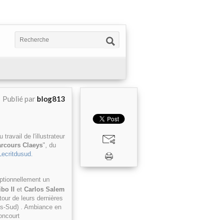
Publié par
blog813
travail de l'illustrateur
rcours Claeys
", du
Lecritdusud.
ptionnellement un
bo II
et
Carlos Salem
our de leurs dernières
s-Sud) . Ambiance en
Goncourt