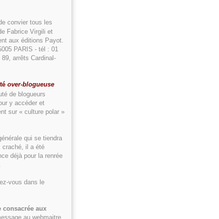
 de convier tous les
 Fabrice Virgili et
nt aux éditions Payot.
5005 PARIS - tél : 01
89, arrêts Cardinal-
té
over-blogueuse
té de blogueurs
our y accéder et
t sur « culture polar »
énérale qui se tiendra
 craché, il a été
ce déjà pour la renrée
.
vez-vous dans le
e consacrée aux
 message au webmaitre.