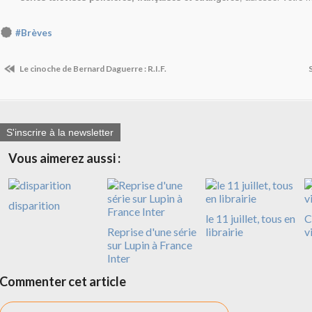
#Brèves
Le cinoche de Bernard Daguerre : R.I.F.
S'inscrire à la newsletter
Vous aimerez aussi :
disparition
le 11 juillet, tous en
C
Reprise d'une série
librairie
v
sur Lupin à France
Inter
Commenter cet article