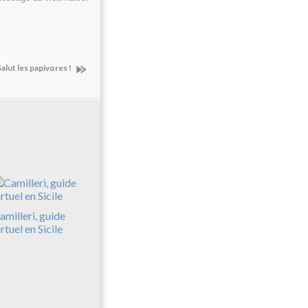
Salut les papivores !
amilleri, guide
irtuel en Sicile