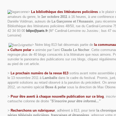
>
La bibliothèque des littératures policières
a le plaisir
amateurs du genre, le
1er octobre
2011
à 16 heures, à une conférence de
Danièle Voldman, auteurs de
La Garçonne et l'Assassin
, paru récemme
Bibliothèque des littératures policières 48/50, rue du Cardinal-Lemoine 7
42 34 93 00
bilipo@paris.fr
(M° Cardinal-Lemoine ou Jussieu ; bus 47 ou 
Lemoine)
> Notre blog 813 fait désormais partie de
la communau
« Culture polar
»
animée par l’ami
Claude Le Nocher
. Cette communau
regroupe plus de 40 blogs consacrés à la littérature que nous aimons. P
survoler le panorama des publications sur ces blogs, cliquez régulièremen
au pied de cet article.
>
Le prochain numéro de la revue 813
sortira avant notre assemblée g
le 13 novembre 2011 à
Lamballe
dans le cadre du festival. Promis, juré,
apporté solutions au retard observé à la parution du précédent. On annon
2012, un numéro spécial
Boxe & polar
sous la direction de Max Obione
>
Pour être averti à chaque nouvelle publication sur ce blog
, inscri
cartouche colonne de droite
"S'inscrire pour être informé..."
>
Recherchons un rubriqueur
, adhérent à 813, pour tenir
la chroniqu
séries télévisés policières, françaises et étrangères
, adresser votre