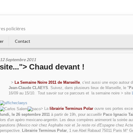
res policières
er
Contact
12 Septembre 2011
site..."> Chaud devant !
>
La Semaine Noire 2011 de Marseille
, c'est aussi une expo autour du 
Jean-Claude CLAEYS
. Suivez, dans plusieurs lieux de Marseille, le "
Pa
16/09 au 15/10. Tout savoir sur ce parcours et la semaine noire > site
> La
librairie Terminus Polar
ouvre ses portes exce
lundi, le 26 septembre 2011
à partir de 19h, pour accueillir
Paco Ignacio Tai
lors d'un apéro mexicano-argentin. Les deux compères animeront la soirée aut
parutions (
Mexico noir
chez Asphalte noir et J
e reste roi d'Espagne
chez Acte
perspective.
Librairie Terminus Polar
, 1 rue Abel Rabaud 75011 Paris M° 