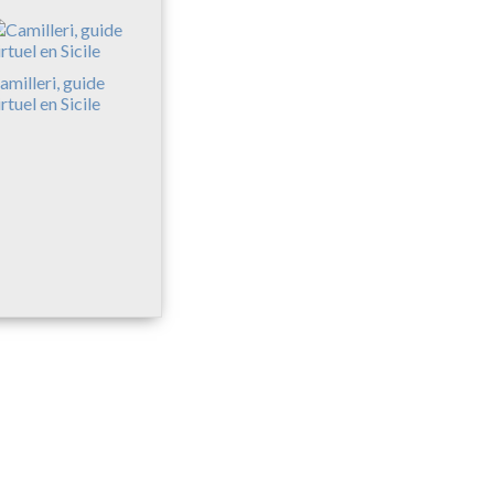
amilleri, guide
irtuel en Sicile