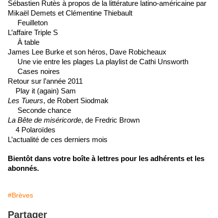
Sébastien Rutès à propos de la littérature latino-américaine par
Mikaël Demets et Clémentine Thiebault
35
Feuilleton
L’affaire Triple S
38
À table
James Lee Burke et son héros, Dave Robicheaux
40
Une vie entre les plages La playlist de Cathi Unsworth
45
Cases noires
Retour sur l’année 2011
48
Play it (again) Sam
Les Tueurs
, de Robert Siodmak
50
Seconde chance
La Bête de miséricorde
, de Fredric Brown
52
4 Polaroïdes
L’actualité de ces derniers mois
Bientôt dans votre boîte à lettres pour les adhérents et les
abonnés.
#Brèves
Partager