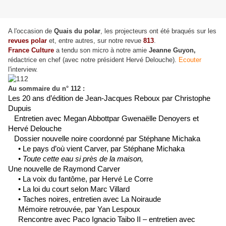
A l'occasion de
Quais du polar
, les projecteurs ont été braqués sur les
revues polar
et, entre autres, sur notre revue
813
.
France Culture
a tendu son micro à notre amie
Jeanne Guyon,
rédactrice en chef (avec notre président Hervé Delouche).
Ecouter
l'interview.
Au sommaire du n° 112 :
Les 20 ans d’édition de Jean-Jacques Reboux par Christophe
Dupuis
7
Entretien avec Megan Abbottpar Gwenaëlle Denoyers et
Hervé Delouche
0
Dossier nouvelle noire coordonné par Stéphane Michaka
12
• Le pays d’où vient Carver, par Stéphane Michaka
17
•
Toute cette eau si près de la maison,
U
ne nouvelle de Raymond Carver
21
• La voix du fantôme, par Hervé Le Corre
23
• La loi du court selon Marc Villard
27
• Taches noires, entretien avec La Noiraude
29
Mémoire retrouvée, par Yan Lespoux
31
Rencontre avec Paco Ignacio Taibo II – entretien avec