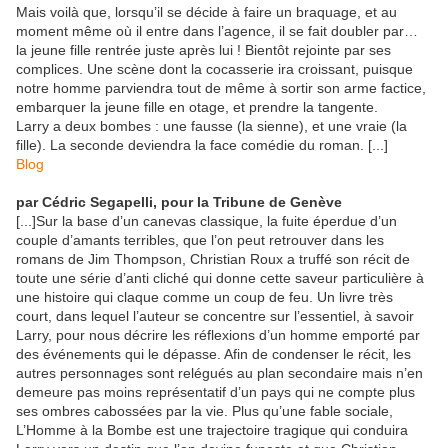
Mais voilà que, lorsqu’il se décide à faire un braquage, et au
moment même où il entre dans l’agence, il se fait doubler par…
la jeune fille rentrée juste après lui ! Bientôt rejointe par ses
complices. Une scène dont la cocasserie ira croissant, puisque
notre homme parviendra tout de même à sortir son arme factice,
embarquer la jeune fille en otage, et prendre la tangente.
Larry a deux bombes : une fausse (la sienne), et une vraie (la
fille). La seconde deviendra la face comédie du roman. [...]
Blog
par Cédric Segapelli, pour la Tribune de Genève
[...]Sur la base d’un canevas classique, la fuite éperdue d’un
couple d’amants terribles, que l’on peut retrouver dans les
romans de Jim Thompson, Christian Roux a truffé son récit de
toute une série d’anti cliché qui donne cette saveur particulière à
une histoire qui claque comme un coup de feu. Un livre très
court, dans lequel l’auteur se concentre sur l’essentiel, à savoir
Larry, pour nous décrire les réflexions d’un homme emporté par
des événements qui le dépasse. Afin de condenser le récit, les
autres personnages sont relégués au plan secondaire mais n’en
demeure pas moins représentatif d’un pays qui ne compte plus
ses ombres cabossées par la vie. Plus qu’une fable sociale,
L’Homme à la Bombe est une trajectoire tragique qui conduira