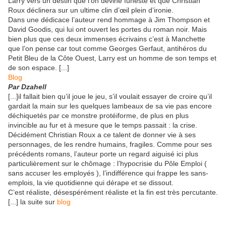
Larry vers un destin que l’on devine funeste et que Christian
Roux déclinera sur un ultime clin d’œil plein d’ironie.
Dans une dédicace l’auteur rend hommage à Jim Thompson et
David Goodis, qui lui ont ouvert les portes du roman noir. Mais
bien plus que ces deux immenses écrivains c’est à Manchette
que l’on pense car tout comme Georges Gerfaut, antihéros du
Petit Bleu de la Côte Ouest, Larry est un homme de son temps et
de son espace. [...]
Blog
Par Dzahell
[...]il fallait bien qu’il joue le jeu, s’il voulait essayer de croire qu’il
gardait la main sur les quelques lambeaux de sa vie pas encore
déchiquetés par ce monstre protéiforme, de plus en plus
invincible au fur et à mesure que le temps passait : la crise.
Décidément Christian Roux a ce talent de donner vie à ses
personnages, de les rendre humains, fragiles. Comme pour ses
précédents romans, l’auteur porte un regard aiguisé ici plus
particulièrement sur le chômage : l’hypocrisie du Pôle Emploi (
sans accuser les employés ), l’indifférence qui frappe les sans-
emplois, la vie quotidienne qui dérape et se dissout.
C’est réaliste, désespérément réaliste et la fin est très percutante.
[...] la suite sur
blog