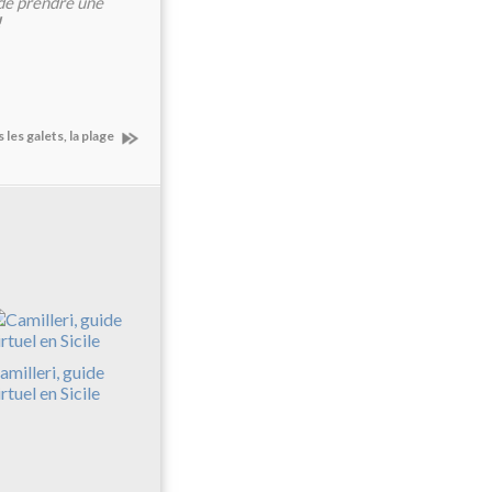
 de prendre une
!
 les galets, la plage
amilleri, guide
irtuel en Sicile