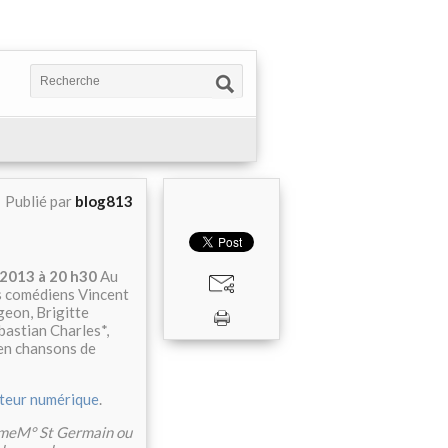
Publié par
blog813
 2013 à 20 h30
Au
es comédiens Vincent
eon, Brigitte
bastian Charles*,
 en chansons de
iteur numérique
.
 6èmeM° St Germain ou