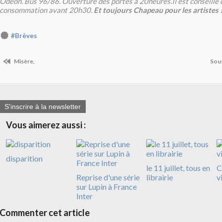
Odéon. Bus 96/86. Ouverture des portes à 20heures.Il est conseillé
consommation avant 20h30.
Et toujours Chapeau pour les artistes 
#Brèves
Misère,
Sous
S'inscrire à la newsletter
Vous aimerez aussi :
disparition
le 11 juillet, tous en
C
Reprise d'une série
librairie
v
sur Lupin à France
Inter
Commenter cet article