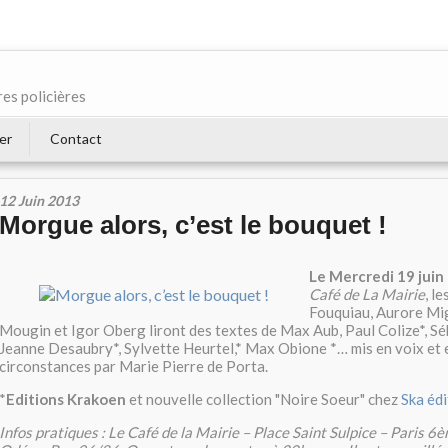
res policières
er
Contact
12 Juin 2013
Morgue alors, c’est le bouquet !
Le Mercredi 19 juin
Café de La Mairie
, l
Fouquiau, Aurore Mig
Mougin et Igor Oberg liront des textes de Max Aub, Paul Colize*, Sé
Jeanne Desaubry*, Sylvette Heurtel,* Max Obione *… mis en voix et
circonstances par Marie Pierre de Porta.
*
Editions Krakoen
et nouvelle collection "Noire Soeur" chez
Ska éd
Infos pratiques : Le Café de la Mairie – Place Saint Sulpice – Paris