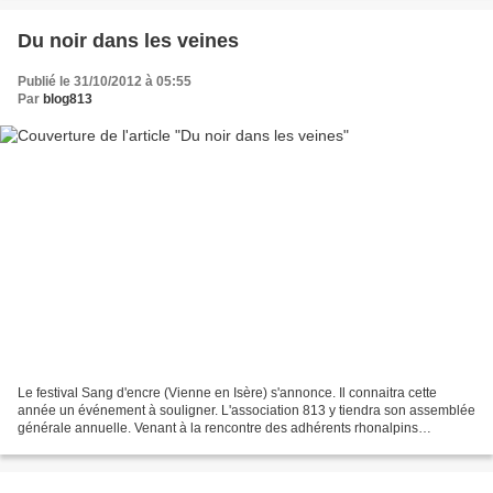
Du noir dans les veines
Publié le 31/10/2012 à 05:55
Par
blog813
Le festival Sang d'encre (Vienne en Isère) s'annonce. Il connaitra cette
année un événement à souligner. L'association 813 y tiendra son assemblée
générale annuelle. Venant à la rencontre des adhérents rhonalpins
notamment, 813 espère que l'assistance...