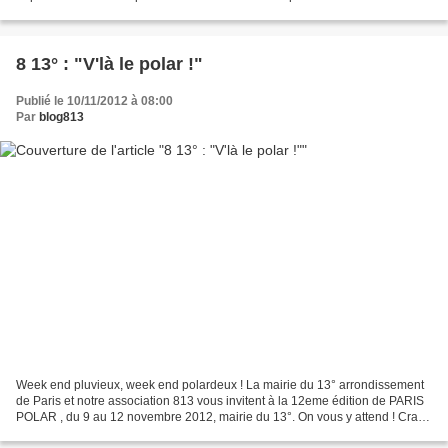
sur ce blog à 12 heures pétantes....
8 13° : "V'là le polar !"
Publié le 10/11/2012 à 08:00
Par
blog813
Week end pluvieux, week end polardeux ! La mairie du 13° arrondissement
de Paris et notre association 813 vous invitent à la 12eme édition de PARIS
POLAR , du 9 au 12 novembre 2012, mairie du 13°. On vous y attend ! Craig
Johnson is back ICI Tout le programme,...