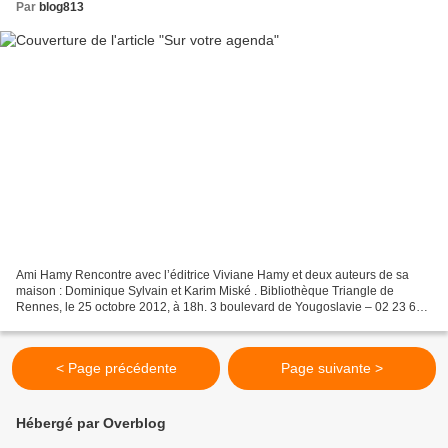
Par
blog813
Ami Hamy Rencontre avec l’éditrice Viviane Hamy et deux auteurs de sa
maison : Dominique Sylvain et Karim Miské . Bibliothèque Triangle de
Rennes, le 25 octobre 2012, à 18h. 3 boulevard de Yougoslavie – 02 23 62
26 93 Vous n’avez pas la berlue Les Comptoirs...
< Page précédente
Page suivante >
Hébergé par Overblog