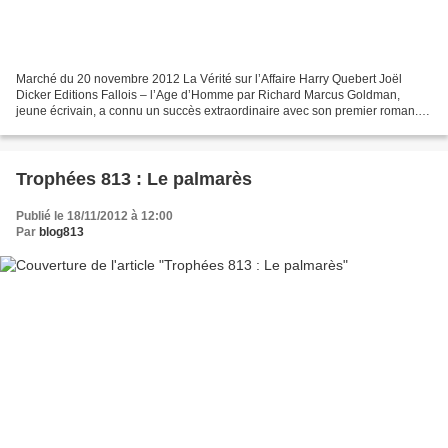
Marché du 20 novembre 2012 La Vérité sur l’Affaire Harry Quebert Joël
Dicker Editions Fallois – l’Age d’Homme par Richard Marcus Goldman,
jeune écrivain, a connu un succès extraordinaire avec son premier roman.
Reconnu par le tout New-York, vedette sous...
Trophées 813 : Le palmarès
Publié le 18/11/2012 à 12:00
Par
blog813