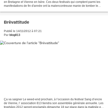
en Bretagne et Vienne en Isère. Ces deux festivals qui comptent parmi les
manifestations de fin d'année ont la malencontreuse manie de tomber le
même week-end. Clic sur l'image pour...
Brèvattitude
Publié le 14/11/2012 à 07:21
Par
blog813
Ça va saigner Le weed-end prochain, à l’occasion du festival Sang d’encre
de Vienne, l’ association 813 tiendra son assemblée générale annuelle. Les
trophées 2012 seront proclamés dimanche 18 sur place dans la matinée et