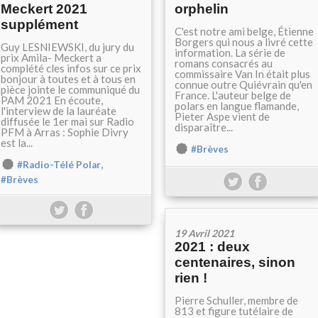
Meckert 2021
orphelin
supplément
C'est notre ami belge, Étienne
Borgers qui nous a livré cette
Guy LESNIEWSKI, du jury du
information. La série de
prix Amila- Meckert a
romans consacrés au
complété cles infos sur ce prix
commissaire Van In était plus
bonjour à toutes et à tous en
connue outre Quiévrain qu'en
pièce jointe le communiqué du
France. L'auteur belge de
PAM 2021 En écoute,
polars en langue flamande,
l'interview de la lauréate
Pieter Aspe vient de
diffusée le 1er mai sur Radio
disparaître...
PFM à Arras : Sophie Divry
est la...
#Brèves
,
#Radio-Télé Polar
#Brèves
19 Avril 2021
2021 : deux
centenaires, sinon
rien !
Pierre Schuller, membre de
813 et figure tutélaire de