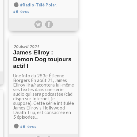
,
#Radio-Télé Polar
#Brèves
20 Avril 2021
James Ellroy :
Demon Dog toujours
actif !
Une info du 283e Étienne
Borgers En août 21, James
Ellroy lira/racontera lui-même
ses textes dans une série
audio qui sera podcastée (càd
dispo sur Internet, je
suppose). Cette série intitulée
James Ellroy’s Hollywood
Death Trip, est consacrée en
5 épisodes...
#Brèves