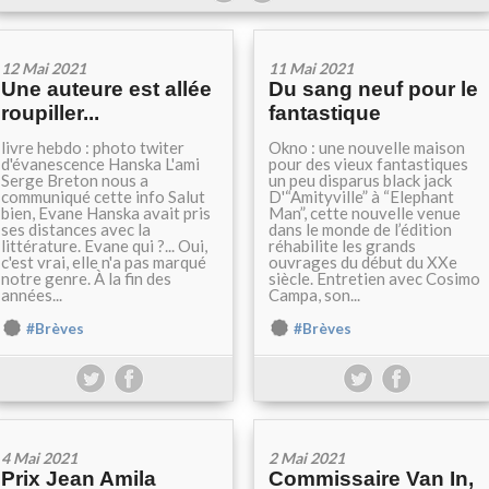
12 Mai 2021
11 Mai 2021
Une auteure est allée
Du sang neuf pour le
roupiller...
fantastique
livre hebdo : photo twiter
Okno : une nouvelle maison
d'évanescence Hanska L'ami
pour des vieux fantastiques
Serge Breton nous a
un peu disparus black jack
communiqué cette info Salut
D'“Amityville” à “Elephant
bien, Evane Hanska avait pris
Man”, cette nouvelle venue
ses distances avec la
dans le monde de l’édition
littérature. Evane qui ?... Oui,
réhabilite les grands
c'est vrai, elle n'a pas marqué
ouvrages du début du XXe
notre genre. À la fin des
siècle. Entretien avec Cosimo
années...
Campa, son...
#Brèves
#Brèves
4 Mai 2021
2 Mai 2021
Prix Jean Amila
Commissaire Van In,