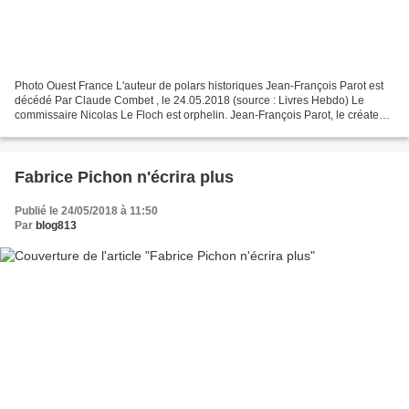
Photo Ouest France L'auteur de polars historiques Jean-François Parot est
décédé Par Claude Combet , le 24.05.2018 (source : Livres Hebdo) Le
commissaire Nicolas Le Floch est orphelin. Jean-François Parot, le créateur
de ses aventures, est mort d’une...
Fabrice Pichon n'écrira plus
Publié le 24/05/2018 à 11:50
Par
blog813