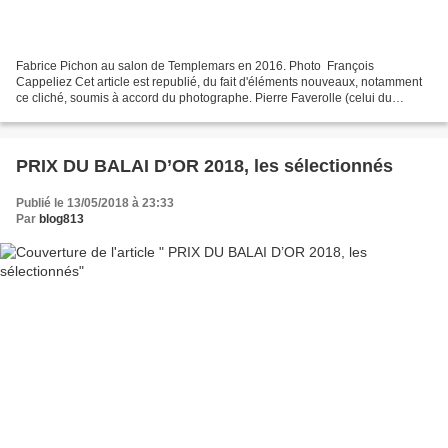
Fabrice Pichon au salon de Templemars en 2016. Photo ​ François
Cappeliez Cet article est republié, du fait d'éléments nouveaux, notamment
ce cliché, soumis à accord du photographe. Pierre Faverolle (celui du
"panier de Pierre") nous a transmis cette...
PRIX DU BALAI D’OR 2018, les sélectionnés
Publié le 13/05/2018 à 23:33
Par
blog813