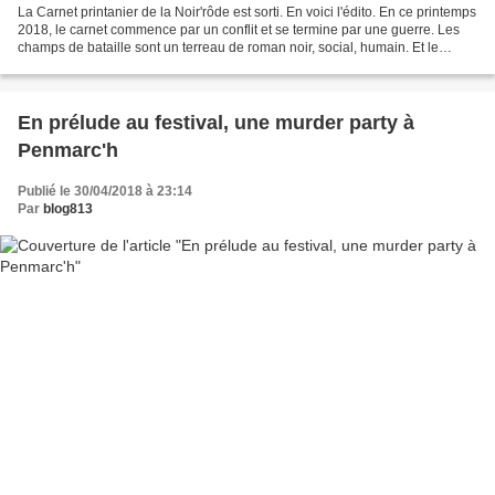
La Carnet printanier de la Noir'rôde est sorti. En voici l'édito. En ce printemps
2018, le carnet commence par un conflit et se termine par une guerre. Les
champs de bataille sont un terreau de roman noir, social, humain. Et le
monde d'aujourd'hui nous...
En prélude au festival, une murder party à
Penmarc'h
Publié le 30/04/2018 à 23:14
Par
blog813