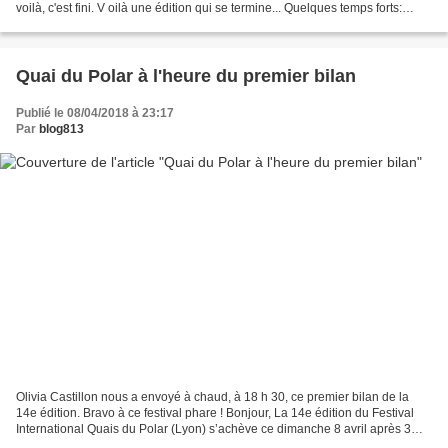
voilà, c'est fini. V oilà une édition qui se termine... Quelques temps forts:
Fabrice Dario et Claude Mesplède* sur le...
Quai du Polar à l'heure du premier bilan
Publié le 08/04/2018 à 23:17
Par
blog813
Olivia Castillon nous a envoyé à chaud, à 18 h 30, ce premier bilan de la
14e édition. Bravo à ce festival phare ! Bonjour, La 14e édition du Festival
International Quais du Polar (Lyon) s’achève ce dimanche 8 avril après 3
jours de manifestations littéraires...