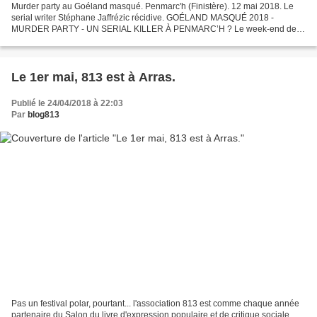
Murder party au Goéland masqué. Penmarc'h (Finistère). 12 mai 2018. Le
serial writer Stéphane Jaffrézic récidive. GOÉLAND MASQUÉ 2018 -
MURDER PARTY - UN SERIAL KILLER À PENMARC’H ? Le week-end de
l’Ascension un crime est une nouvelle fois perpétré dans...
Le 1er mai, 813 est à Arras.
Publié le 24/04/2018 à 22:03
Par
blog813
Pas un festival polar, pourtant... l'association 813 est comme chaque année
partenaire du Salon du livre d'expression populaire et de critique sociale