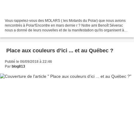
Vous rappelez-vous des MOLARS ( les Motards du Polar) que nous avions
rencontrés à Polar'Encontre en mars dernie r ? Notre ami Benoît Séverac
nous a donné de leurs nouvelles et de la manifestation qu'ils organisent à
Toulouse en octobre - dans le cadre...
​ Place aux couleurs d’ici ... et au Québec ?
Publié le 06/09/2018 à 22:46
Par
blog813