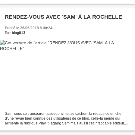
en-lien-avec-l-outil-numerique-2312?
utm_source=sendinblue&utm_campaign=compilprintemps2018&utm_mediu
m=email...
RENDEZ-VOUS AVEC 'SAM' À LA ROCHELLE
Publié le 26/06/2018 à 00:24
Par
blog813
Sam, sous ce transparent pseudonyme, se cachent la rédactrice en chef
d'une revue bien connue des utilisateurs de ce blog, celle-là même qui
alimente la rubrique Play it (again) Sam mais aussi cet infatigable éditeur,
son complice. La première sera au...