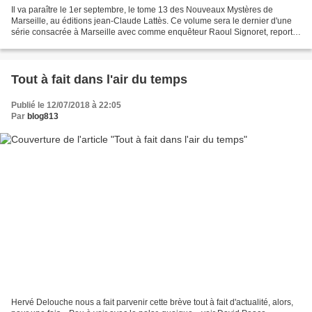
Il va paraître le 1er septembre, le tome 13 des Nouveaux Mystères de
Marseille, au éditions jean-Claude Lattès. Ce volume sera le dernier d'une
série consacrée à Marseille avec comme enquêteur Raoul Signoret, reporter
au petit Provençal et son oncle chef...
Tout à fait dans l'air du temps
Publié le 12/07/2018 à 22:05
Par
blog813
Hervé Delouche nous a fait parvenir cette brève tout à fait d'actualité, alors,