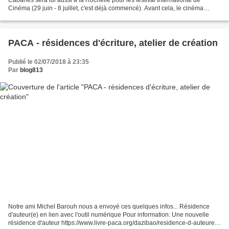
Cinéma (29 juin - 8 juillet, c'est déjà commencé). Avant cela, le cinéma
Utopia a reçu Roger Corman. Bernard,...
PACA - résidences d'écriture, atelier de création
Publié le 02/07/2018 à 23:35
Par
blog813
Notre ami Michel Barouh nous a envoyé ces quelques infos... Résidence
d'auteur(e) en lien avec l'outil numérique Pour information: Une nouvelle
résidence d'auteur https://www.livre-paca.org/dazibao/residence-d-auteure-