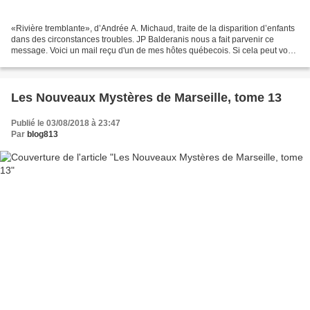
«Rivière tremblante», d’Andrée A. Michaud, traite de la disparition d’enfants
dans des circonstances troubles. JP Balderanis nous a fait parvenir ce
message. Voici un mail reçu d'un de mes hôtes québecois. Si cela peut vous
intéresser… Place aux couleurs...
Les Nouveaux Mystères de Marseille, tome 13
Publié le 03/08/2018 à 23:47
Par
blog813