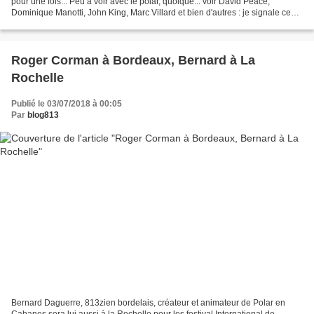
pour une fois... Peu à voir avec le polar, quoique... voir David Peace,
Dominique Manotti, John King, Marc Villard et bien d'autres : je signale ce
passionnant ouvrage en...
Roger Corman à Bordeaux, Bernard à La
Rochelle
Publié le 03/07/2018 à 00:05
Par
blog813
Bernard Daguerre, 813zien bordelais, créateur et animateur de Polar en
Cabanes sera lui aussi à la Rochelle pour les festival International de