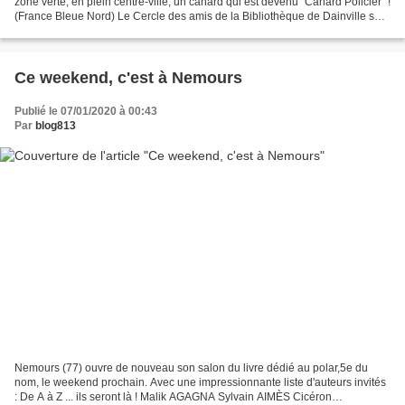
zone verte, en plein centre-ville, un canard qui est devenu "Canard Policier" !
(France Bleue Nord) Le Cercle des amis de la Bibliothèque de Dainville sera
heureux de vous accueillir...
Ce weekend, c'est à Nemours
Publié le 07/01/2020 à 00:43
Par
blog813
Nemours (77) ouvre de nouveau son salon du livre dédié au polar,5e du
nom, le weekend prochain. Avec une impressionnante liste d'auteurs invités
: De A à Z ... ils seront là ! Malik AGAGNA Sylvain AIMÈS Cicéron