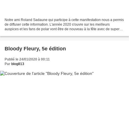
Notre ami Roland Sadaune qui participe à cette manifestation nous a permis
de diffuser cette information. L'année 2020 s'ouvre sur les meilleurs
auspices et les fans de polar vont être de nouveau à la fête avec de supers
salons. Après Nemours, c'est à...
Bloody Fleury, 5e édition
Publié le 24/01/2020 à 00:11
Par
blog813