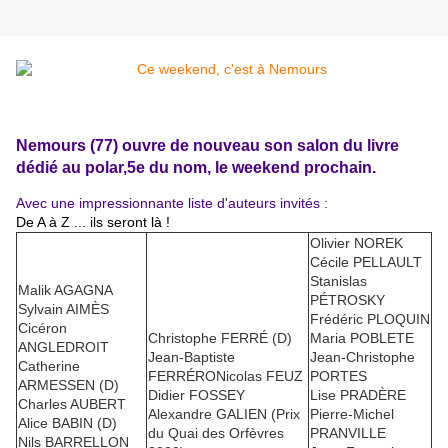
Nemours (77) ouvre de nouveau son salon du livre
dédié au polar,5e du nom, le weekend prochain.
Avec une impressionnante liste d'auteurs invités :
De A à Z ... ils seront là !
Olivier NOREK
Cécile PELLAULT
Stanislas
Malik AGAGNA
PÉTROSKY
Sylvain AIMÈS
Frédéric PLOQUIN
Cicéron
Christophe FERRÉ (D)
Maria POBLETE
ANGLEDROIT
Jean-Baptiste
Jean-Christophe
Catherine
FERRÉRONicolas FEUZ
PORTES
ARMESSEN (D)
Didier FOSSEY
Lise PRADÈRE
Charles AUBERT
Alexandre GALIEN (Prix
Pierre-Michel
Alice BABIN (D)
du Quai des Orfèvres
PRANVILLE
Nils BARRELLON