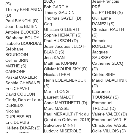
2020)
Jean-François
(S)
Bob GARCIA
PRÉ
Thierry BERLANDA
Thierry GAUDIN
Isa PYTHON (S)
(D)
Thomas GAYET (D)
Guillaume
Paul BIANCHI (D)
Geg
RAMEZI (S)
Jean-Luc BIZIEN
Ghislain GILBERTI
Christian RAUTH
Antoine BLOCIER
Sophie HÉNAFF (S)
(S)
Stéphane BOUDY
Paul HUSSON (D)
Romain
Isabelle BOURDIAL
Jean-Jacques JELOT-
RONZEAU
Stéphane
BLANC (S)
Jacques
BOURGOIN
Jess KAAN
SAUSSEY
Céline BRIN
Matthias KÖPING
Catherine SECQ
MATHE (S)
Olivier KOURILSKY (D)
(D)
CARBONE
Nicolas LEBEL
Cédric SIRE
Paskal CARLIER
Henri LOEVENBRUCK
Maud TABACHNIK
Sophie CHABANEL
(S)
(D)
Eric CHAVET
Martin LONG
Laurence
David COULON
Laurent MALOT
TOURNAY (S)
Cindy, Dan et Laura
Anne MARTINETTI (D)
Emmanuel
DERIEUX
Marc MASSE
TRÉDEZ (D)
Nicolas
Paul MERAULT (Prix du
Valérie VALEIX (D)
DUPLESSIER
Quai des Orfèvres 2019)
Emmanuel VARLE
Eric DUPUIS
Salvatore MINNI
Christophe VASSE
Hélène DUVAR (S)
Ludovic MISEROLE
Odile VILLOIS (D)