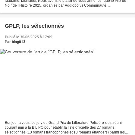
Madame, Monsieur, Nous avons le plaisir de vous annoncer que le Prix du
Noir de l'Histoire 2025, organisé par Agglopolys Communauté
d'agglomération de Blois dans le cadre des Rendez-vous...
GPLP, les sélectionnés
Publié le 30/06/2025 à 17:09
Par
blog813
Bonjour à vous, Le jury du Grand Prix de Littérature Policière s’est réuni
courant juin à la BILIPO pour établir la liste officielle des 27 romans
sélectionnés (13 romans francophones et 13 romans étrangers) parmi les