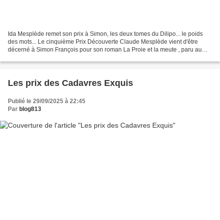
Ida Mesplède remet son prix à Simon, les deux tomes du Dilipo... le poids
des mots... Le cinquième Prix Découverte Claude Mesplède vient d'être
décerné à Simon François pour son roman La Proie et la meute , paru au
Masque. Pour rappel, ce prix récompense...
Les prix des Cadavres Exquis
Publié le 29/09/2025 à 22:45
Par
blog813