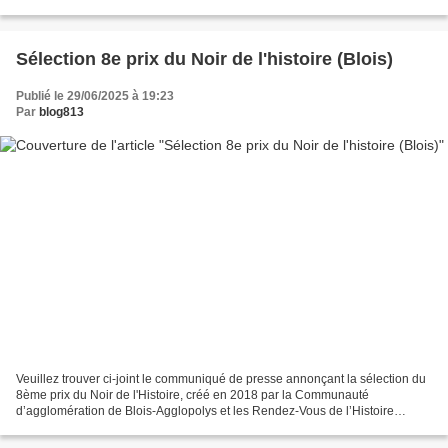
meilleurs romans policiers parus...
Sélection 8e prix du Noir de l'histoire (Blois)
Publié le 29/06/2025 à 19:23
Par
blog813
Veuillez trouver ci-joint le communiqué de presse annonçant la sélection du
8ème prix du Noir de l'Histoire, créé en 2018 par la Communauté
d’agglomération de Blois-Agglopolys et les Rendez-Vous de l’Histoire
associés. Le jury, présidé par Thomas Cantaloube,...